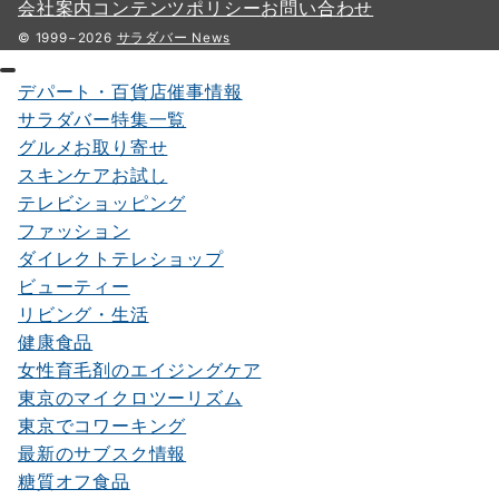
会社案内
コンテンツポリシー
お問い合わせ
© 1999−2026
サラダバー News
デパート・百貨店催事情報
サラダバー特集一覧
グルメお取り寄せ
スキンケアお試し
テレビショッピング
ファッション
ダイレクトテレショップ
ビューティー
リビング・生活
健康食品
女性育毛剤のエイジングケア
東京のマイクロツーリズム
東京でコワーキング
最新のサブスク情報
糖質オフ食品