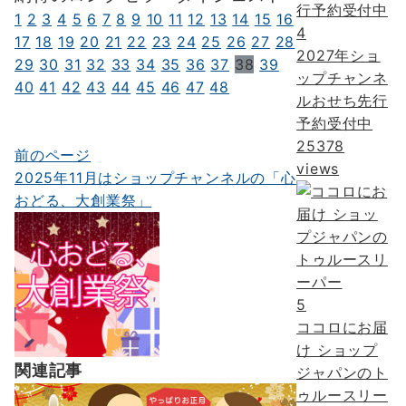
1
2
3
4
5
6
7
8
9
10
11
12
13
14
15
16
4
17
18
19
20
21
22
23
24
25
26
27
28
2027年ショ
29
30
31
32
33
34
35
36
37
38
39
ップチャンネ
40
41
42
43
44
45
46
47
48
ルおせち先行
予約受付中
25378
前のページ
投
views
2025年11月はショップチャンネルの「心
稿
おどる、大創業祭」
ナ
ビ
ゲ
5
ー
ココロにお届
シ
け ショップ
関連記事
ョ
ジャパンのト
ゥルースリー
ン