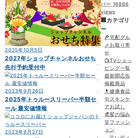
パー
16886
views
🏢カテゴリ
ー
🍕宅配グル
メお取り寄
2025年10月5日
せ
2027年ショップチャンネルおせち
📺TVショッ
先行予約受付中
ピング一覧
📰新聞広告
掲載商品
2023年9月26日
💊健康食品
🧼スキンケ
2025年トゥルースリーパー半額セ
アお試し
ール 最安値情報
👒髪の悩み
👗ファッシ
ョン
2023年9月27日
👚レディ