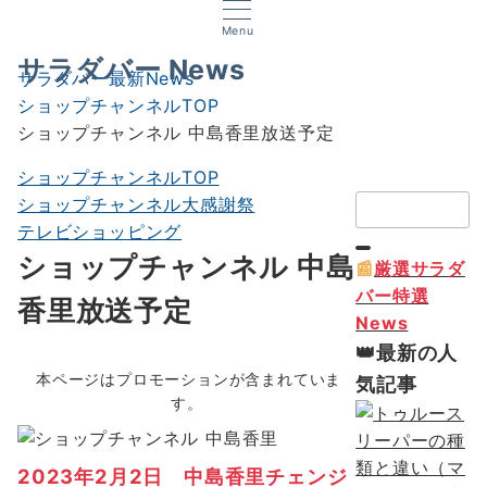
Menu
サラダバー News
サラダバー最新News
ショップチャンネルTOP
ショップチャンネル 中島香里放送予定
ショップチャンネルTOP
検
ショップチャンネル大感謝祭
索：
テレビショッピング
ショップチャンネル 中島
📰
厳選サラダ
バー特選
香里放送予定
News
👑最新の人
本ページはプロモーションが含まれていま
気記事
す。
2023年2月2日 中島香里チェンジ