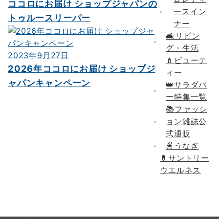
ココロにお届け ショップジャパンの
ースイン
トゥルースリーパー
ナー
🛋リビン
グ・生活
2023年9月27日
💄ビューテ
2026年ココロにお届け ショップジ
ィー
ャパンキャンペーン
👑サラダバ
ー特集一覧
📚ファッシ
ョン雑誌公
式通販
🍜うなぎ
💊
サントリー
ウエルネス