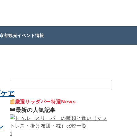
京都観光イベント情報
検
索：
グケア
📰
厳選サラダバー特選News
👑最新の人気記事
ン
1