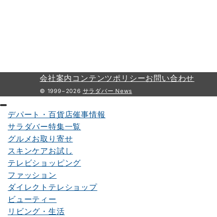
会社案内
コンテンツポリシー
お問い合わせ
© 1999−2026
サラダバー News
デパート・百貨店催事情報
サラダバー特集一覧
グルメお取り寄せ
スキンケアお試し
テレビショッピング
ファッション
ダイレクトテレショップ
ビューティー
リビング・生活