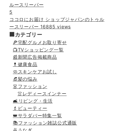
5
ココロにお届け ショップジャパンのトゥル
ースリーパー
16885 views
🏢カテゴリー
🍕宅配グルメお取り寄せ
📺TVショッピング一覧
📰新聞広告掲載商品
💊健康食品
🧼スキンケアお試し
👒髪の悩み
👗ファッション
👚レディースインナー
🛋リビング・生活
💄ビューティー
👑サラダバー特集一覧
📚ファッション雑誌公式通販
🍜うなぎ