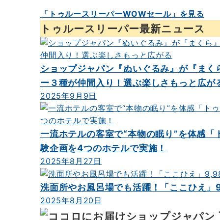
「トゥルースリーパーWOWセール」を見る
トゥルースリーパー最新ニュース
ショップジャパン『ぬいぐるみ』が『まく
ー３種が仲間入り！選ぶ楽しさもっと広が
2025年9月9日
一流ホテルの客室で“本物の眠り”を体感「ト
験企画を4つのホテルで実施！
2025年8月27日
洗面所やお風呂場でも活躍！「ここひえ」9
2025年8月20日