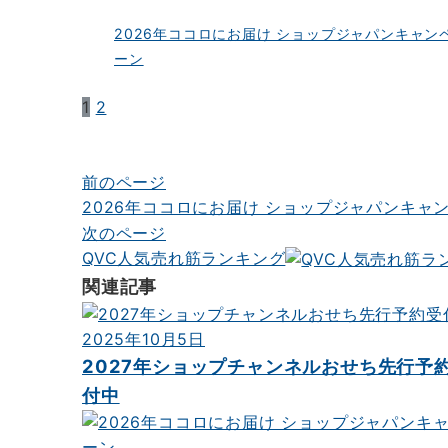
2026年ココロにお届け ショップジャパンキャン
ーン
1
2
前のページ
投
2026年ココロにお届け ショップジャパンキャ
稿
次のページ
ナ
QVC人気売れ筋ランキング
ビ
関連記事
ゲ
2025年10月5日
ー
2027年ショップチャンネルおせち先行予
シ
付中
ョ