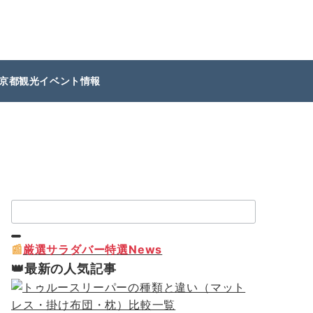
京都観光イベント情報
検
索：
📰
厳選サラダバー特選News
👑最新の人気記事