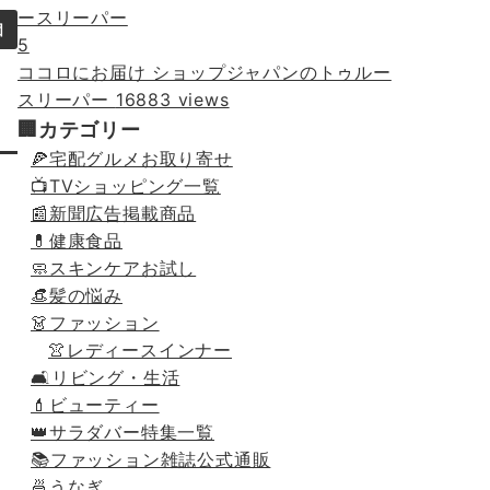
団
5
ココロにお届け ショップジャパンのトゥルー
スリーパー
16883 views
🏢カテゴリー
🍕宅配グルメお取り寄せ
📺TVショッピング一覧
📰新聞広告掲載商品
💊健康食品
🧼スキンケアお試し
👒髪の悩み
👗ファッション
👚レディースインナー
🛋リビング・生活
💄ビューティー
👑サラダバー特集一覧
📚ファッション雑誌公式通販
🍜うなぎ