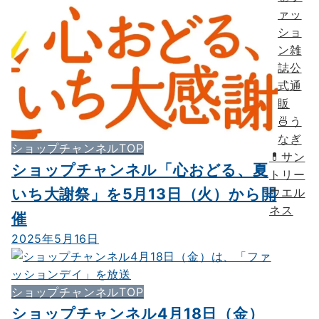
ァッ
ショ
ン雑
誌公
式通
販
🍜う
なぎ
ショップチャンネルTOP
💊
サン
ショップチャンネル「心おどる、夏
トリー
いち大謝祭」を5月13日（火）から開
ウエル
ネス
催
2025年5月16日
ショップチャンネルTOP
ショップチャンネル4月18日（金）