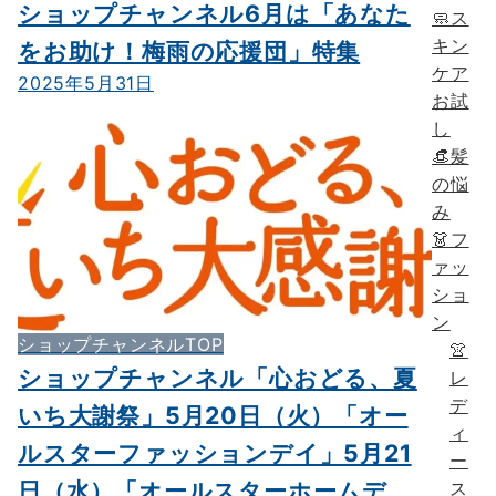
ショップチャンネル6月は「あなた
🧼ス
キン
をお助け！梅雨の応援団」特集
ケア
2025年5月31日
お試
し
👒髪
の悩
み
👗フ
ァッ
ショ
ン
ショップチャンネルTOP
👚
ショップチャンネル「心おどる、夏
レ
デ
いち大謝祭」5月20日（火）「オー
ィ
ルスターファッションデイ」5月21
ー
日（水）「オールスターホームデ
ス