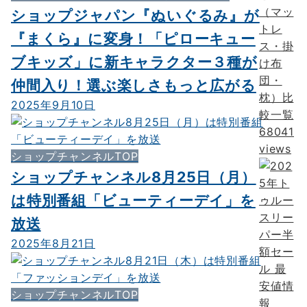
（マッ
ショップジャパン『ぬいぐるみ』が
トレ
『まくら』に変身！「ピローキュー
ス・掛
ブキッズ」に新キャラクター３種が
け布
団・
仲間入り！選ぶ楽しさもっと広がる
枕）比
2025年9月10日
較一覧
68041
views
ショップチャンネルTOP
ショップチャンネル8月25日（月）
は特別番組「ビューティーデイ」を
放送
2025年8月21日
ショップチャンネルTOP