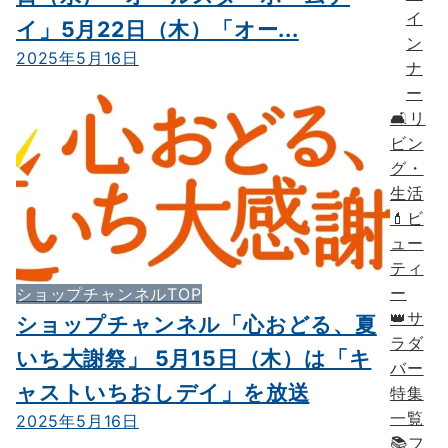
イ
イ」5月22日（木）「オー...
ン
2025年5月16日
ナ
ー
🛋リ
ビン
グ・
生活
💄ビ
ュー
ティ
ー
ショップチャンネルTOP
👑サ
ショップチャンネル「心おどる、夏
ラダ
いち大謝祭」 5月15日（木）は「キ
バー
ャストいちおしデイ」を放送
特集
一覧
2025年5月16日
📚フ