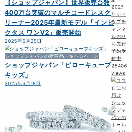
【ショップジャパン】世界販売台数
2027
400万台突破のマルチコードレスク
年ショ
リーナー2025年最新モデル「インビ
ップチ
ャンネ
クタス ワンV2」販売開始
ルおせ
2025年6月25日
ち先行
予約受
ショップジャパンの新商品・キャンペーン
付中
ショップジャパン「ピローキューブ
25406
views
キッズ」
2025年6月18日