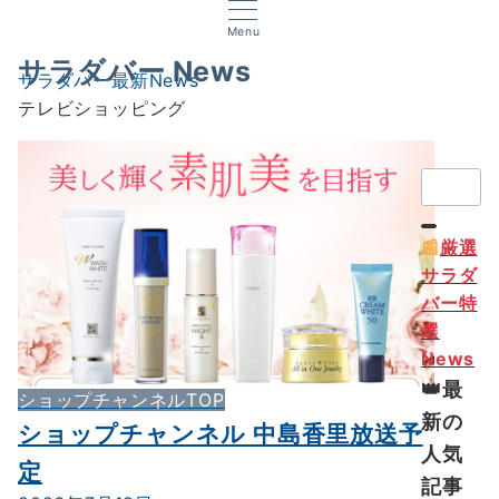
Menu
サラダバー News
サラダバー最新News
テレビショッピング
検
索：
📰
厳選
サラダ
バー特
選
News
👑最
ショップチャンネルTOP
新の
ショップチャンネル 中島香里放送予
人気
定
記事