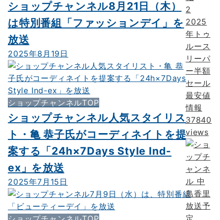
ショップチャンネル8月21日（木）
2
は特別番組「ファッションデイ」を
2025
年トゥ
放送
ルース
2025年8月19日
リーパ
ー半額
セール
最安値
ショップチャンネルTOP
情報
ショップチャンネル人気スタイリス
37840
views
ト・亀 恭子氏がコーディネイトを提
案する「24h×7Days Style Ind-
ex」を放送
2025年7月15日
ショップチャンネルTOP