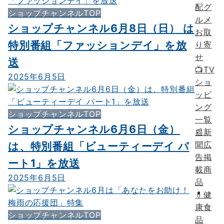
配グ
ショップチャンネルTOP
ルメ
ショップチャンネル6月8日（日） は
お取
特別番組「ファッションデイ」を放
り寄
せ
送
📺TV
2025年6月5日
ショ
ッピ
ング
ショップチャンネルTOP
一覧
ショップチャンネル6月6日（金）
📰新
聞広
は、特別番組「ビューティーデイ パ
告掲
ート1」を放送
載商
2025年6月5日
品
💊健
康食
ショップチャンネルTOP
品