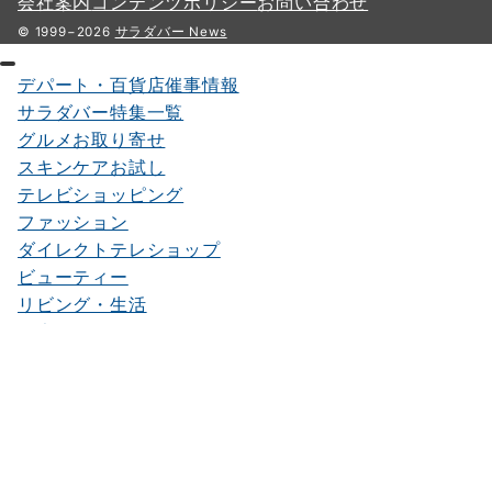
会社案内
コンテンツポリシー
お問い合わせ
の
© 1999−2026
サラダバー News
ペ
デパート・百貨店催事情報
ー
サラダバー特集一覧
ジ
グルメお取り寄せ
送
スキンケアお試し
テレビショッピング
り
ファッション
ダイレクトテレショップ
ビューティー
リビング・生活
健康食品
女性育毛剤のエイジングケア
東京のマイクロツーリズム
東京でコワーキング
最新のサブスク情報
糖質オフ食品