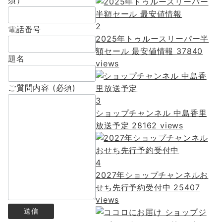
須）
2
電話番号
2025年トゥルースリーパー半
額セール 最安値情報
37840
題名
views
ご質問内容 (必須)
3
ショップチャンネル 中島香里
放送予定
28162 views
4
2027年ショップチャンネルお
せち先行予約受付中
25407
views