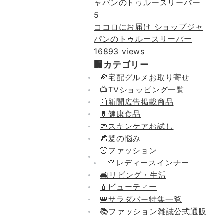
5
ココロにお届け ショップジャ
パンのトゥルースリーパー
16893 views
🏢カテゴリー
🍕宅配グルメお取り寄せ
📺TVショッピング一覧
📰新聞広告掲載商品
💊健康食品
🧼スキンケアお試し
👒髪の悩み
👗ファッション
👚レディースインナー
🛋リビング・生活
💄ビューティー
👑サラダバー特集一覧
📚ファッション雑誌公式通販