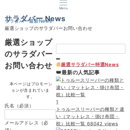
Menu
サラダバー News
サラダバー最新News
厳選ショップのサラダバーお問い合わせ
厳選ショップ
検
のサラダバー
索：
お問い合わせ
📰
厳選サラダバー特選News
👑最新の人気記事
本ページはプロモーシ
ョンが含まれていま
す。
1
氏名（必須）
トゥルースリーパーの種類と違
い（マットレス・掛け布団・
メールアドレス（必
枕）比較一覧
68042 views