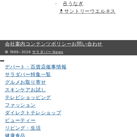
🍜うなぎ
💊
サントリーウエルネス
会社案内
コンテンツポリシー
お問い合わせ
© 1999−2026
サラダバー News
デパート・百貨店催事情報
サラダバー特集一覧
グルメお取り寄せ
スキンケアお試し
テレビショッピング
ファッション
ダイレクトテレショップ
ビューティー
リビング・生活
健康食品