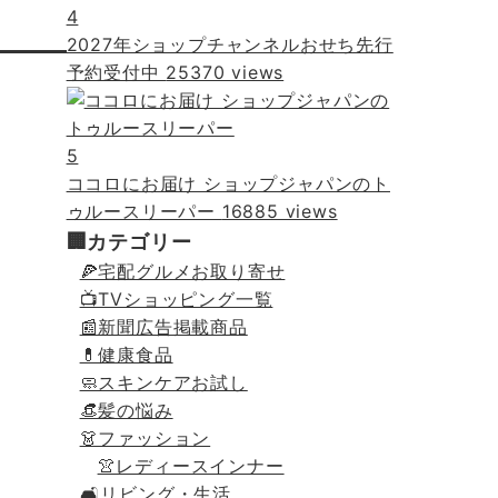
4
2027年ショップチャンネルおせち先行
予約受付中
25370 views
5
ココロにお届け ショップジャパンのト
ゥルースリーパー
16885 views
🏢カテゴリー
🍕宅配グルメお取り寄せ
📺TVショッピング一覧
📰新聞広告掲載商品
💊健康食品
🧼スキンケアお試し
👒髪の悩み
👗ファッション
👚レディースインナー
🛋リビング・生活