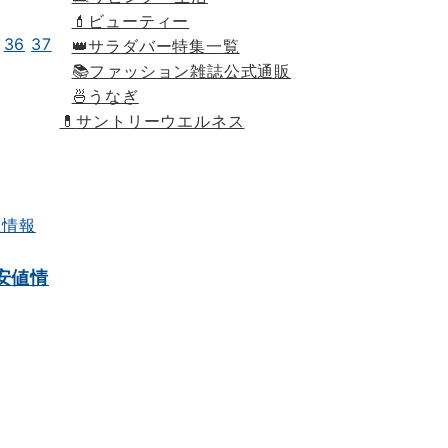
💄ビューティー
36
37
👑サラダバー特集一覧
📚ファッション雑誌公式通販
🍜うなぎ
💊
サントリーウエルネス
安値情