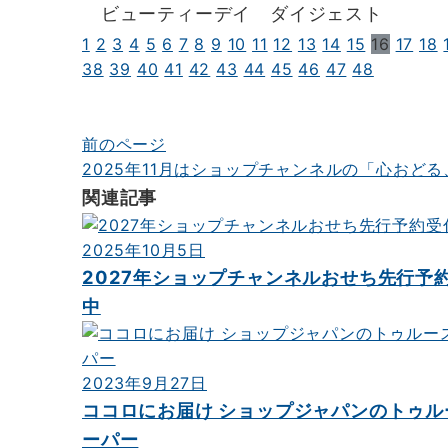
ビューティーデイ ダイジェスト
1
2
3
4
5
6
7
8
9
10
11
12
13
14
15
16
17
18
38
39
40
41
42
43
44
45
46
47
48
前のページ
投
2025年11月はショップチャンネルの「心おど
稿
関連記事
ナ
ビ
2025年10月5日
2027年ショップチャンネルおせち先行予
ゲ
中
ー
シ
ョ
2023年9月27日
ココロにお届け ショップジャパンのトゥル
ン
ーパー