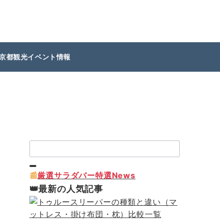
京都観光イベント情報
検
索：
📰
厳選サラダバー特選News
👑最新の人気記事