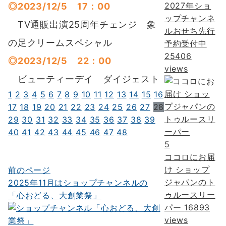
2027年ショ
◎2023/12/5 17：00
ップチャンネ
TV通販出演25周年チェンジ 象
ルおせち先行
の足クリームスペシャル
予約受付中
25406
◎2023/12/5 22：00
views
ビューティーデイ ダイジェスト
1
2
3
4
5
6
7
8
9
10
11
12
13
14
15
16
17
18
19
20
21
22
23
24
25
26
27
28
29
30
31
32
33
34
35
36
37
38
39
40
41
42
43
44
45
46
47
48
5
ココロにお届
け ショップ
前のページ
投
ジャパンのト
2025年11月はショップチャンネルの
稿
ゥルースリー
「心おどる、大創業祭」
ナ
パー
16893
views
ビ