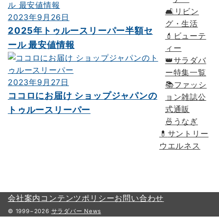
🛋リビン
2023年9月26日
グ・生活
2025年トゥルースリーパー半額セ
💄ビューテ
ール 最安値情報
ィー
👑サラダバ
ー特集一覧
2023年9月27日
📚ファッシ
ココロにお届け ショップジャパンの
ョン雑誌公
式通販
トゥルースリーパー
🍜うなぎ
💊
サントリー
ウエルネス
会社案内
コンテンツポリシー
お問い合わせ
© 1999−2026
サラダバー News