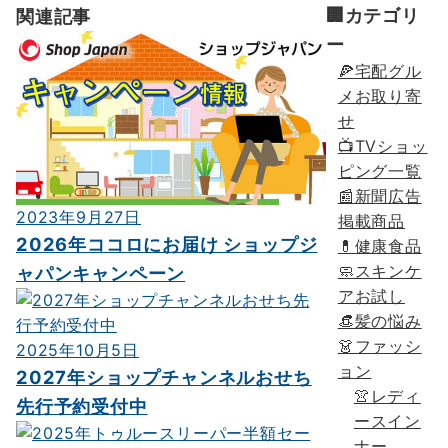
🏢カテゴリ
関連記事
ゲ
ー
ー
🍕宅配グル
シ
メお取り寄
せ
ョ
📺TVショッ
ン
ピング一覧
📰新聞広告
2023年9月27日
掲載商品
2026年ココロにお届け ショップジ
💊健康食品
🧼スキンケ
ャパンキャンペーン
アお試し
👒髪の悩み
👗ファッシ
2025年10月5日
ョン
2027年ショップチャンネルおせち
👚レディ
先行予約受付中
ースイン
ナー