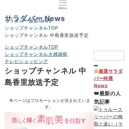
Menu
サラダバー News
サラダバー最新News
ショップチャンネルTOP
ショップチャンネル 中島香里放送予定
ショップチャンネルTOP
検
ショップチャンネル大感謝祭
索：
テレビショッピング
ショップチャンネル 中
📰
厳選サラダ
バー特選
島香里放送予定
News
👑最新の人
本ページはプロモーションが含まれていま
気記事
す。