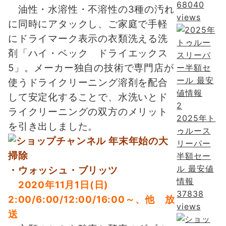
68040
油性・水溶性・不溶性の3種の汚れ
views
に同時にアタックし、ご家庭で手軽
にドライマーク表示の衣類洗える洗
剤「ハイ・ベック ドライエックス
5」。メーカー独自の技術で専門店が
使うドライクリーニング溶剤を配合
して安定化することで、水洗いとド
2
ライクリーニングの双方のメリット
2025年ト
を引き出しました。
ゥルース
リーパー
半額セー
ル 最安値
・ウォッシュ・ブリッツ
情報
2020年11月1日(日)
37838
2:00/6:00/12:00/16:00～、他 放
views
送