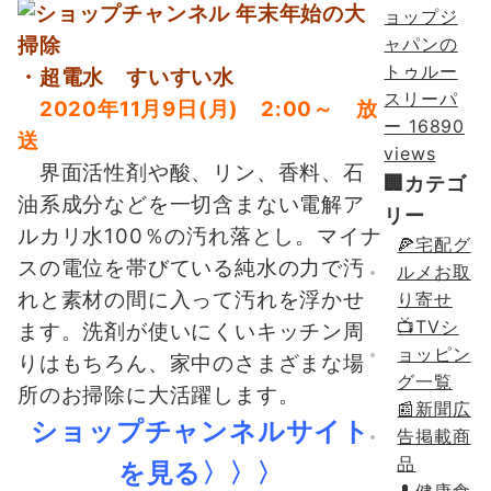
ョップジ
ャパンの
トゥルー
・超電水 すいすい水
スリーパ
2020年11月9日(月) 2:00～ 放
ー
16890
送
views
界面活性剤や酸、リン、香料、石
🏢カテゴ
油系成分などを一切含まない電解ア
リー
ルカリ水100％の汚れ落とし。マイナ
🍕宅配グ
スの電位を帯びている純水の力で汚
ルメお取
れと素材の間に入って汚れを浮かせ
り寄せ
📺TVシ
ます。洗剤が使いにくいキッチン周
ョッピン
りはもちろん、家中のさまざまな場
グ一覧
所のお掃除に大活躍します。
📰新聞広
ショップチャンネルサイト
告掲載商
品
を見る〉〉〉