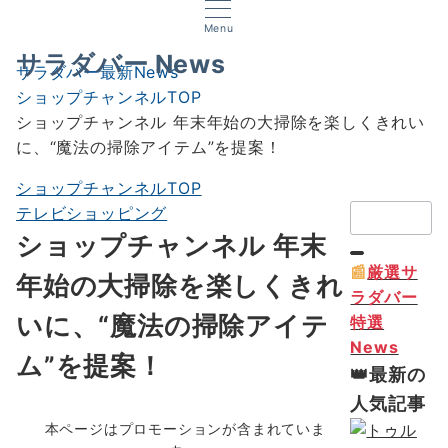
Menu
サラダバー News
サラダバー最新News
ショップチャンネルTOP
ショップチャンネル 年末年始の大掃除を楽しくきれい
に、“魔法の掃除アイテム”を提案！
ショップチャンネルTOP
検
テレビショッピング
索：
ショップチャンネル 年末
📰
厳選サ
年始の大掃除を楽しくきれ
ラダバー
いに、“魔法の掃除アイテ
特選
News
ム”を提案！
👑最新の
人気記事
本ページはプロモーションが含まれていま