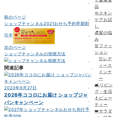
💊健康食
品
🧼スキン
前のページ
投
ケアお試
ショップチャンネル2021おせち予約早期割
し
稿
👒髪の悩
ナ
引中
み
ビ
👗ファッ
次のページ
ション
ゲ
ショップチャンネルの視聴方法
👚レデ
ー
ィース
関連記事
シ
インナ
ー
ョ
🛋リビン
2023年9月27日
ン
グ・生活
2026年ココロにお届け ショップジャ
💄ビュー
パンキャンペーン
ティー
👑サラダ