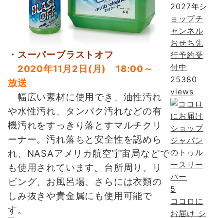
2027年シ
ョップチ
ャンネル
おせち先
・スーパーブラストオフ
行予約受
付中
2020年11月2日(月) 18:00～
25380
放送
views
幅広い素材に使用でき、油性汚れ
や水性汚れ、タンパク汚れなどの有
機汚れをすっきり落とすマルチクリ
ーナー。汚れ落ちと安全性を認めら
れ、NASAアメリカ航空宇宙局などで
も使用されています。台所周り、リ
ビング、お風呂場、さらには衣類の
5
しみ抜きや貴金属にも使用可能で
ココロに
す。
お届け シ