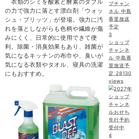
衣類のシミを酸素と酵素のダブル
の力で強力に落とす漂白剤「ウォッ
シュ・ブリッツ」が登場。強力に汚
れを落としながらも色柄や繊維が傷
3
みにくく、日常的に使用できて便
ショップ
利。除菌・消臭効果もあり、雑菌が
チャンネ
気になるキッチンの布巾や、臭いが
ル 中島香
気になる衣類やタオル、寝具の洗濯
里放送予
定
28130
にもおすすめ。
views
4