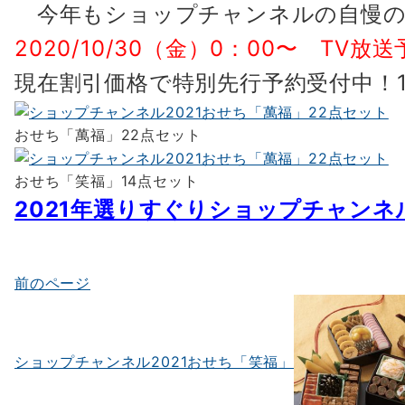
今年もショップチャンネルの自慢の
2020/10/30（金）0：00〜 TV放
現在割引価格で特別先行予約受付中！1
おせち「萬福」22点セット
おせち「笑福」14点セット
2021年選りすぐりショップチャン
前のページ
投
稿
ナ
ショップチャンネル2021おせち「笑福」
ビ