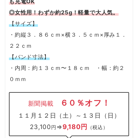
も充電OK
◎女性用！わずか約25g！軽量で大人気。
【サイズ】
・約縦３．８６ｃｍ×横３．５ｃｍ×厚み１．
２２ｃｍ
【バンド寸法】
・内周：約１３ｃｍ〜１８ｃｍ ・幅：約２
０ｍｍ
６０％オフ！
新聞掲載
１１月１２日（土）～１３日（日）
9,180円
23,100
⇒
円
（税込）