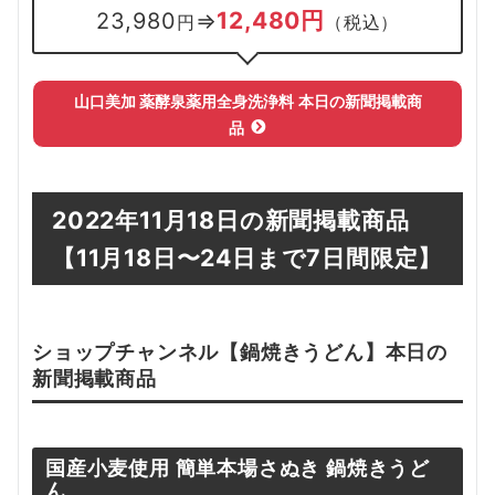
12,480円
23,980
⇒
円
（税込）
山口美加
薬酵泉
薬用全身洗浄料
本日の新聞掲載
商
品
2022年11月18日の新聞掲載商品
【11
月18日
〜24日まで7日間限定】
ショップチャンネル【
鍋焼きうどん
】本日の
新聞掲載
商品
国産小麦使用 簡単本場さぬき 鍋焼きうど
ん