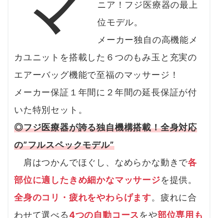
マ
ニア！フジ医療器の最上
位モデル。
メーカー独自の高機能メ
カユニットを搭載した６つのもみ玉と充実の
エアーバッグ機能で至福のマッサージ！
メーカー保証１年間に２年間の延長保証が付
いた特別セット。
◎フジ医療器が誇る独自機構搭載！全身対応
の”フルスペックモデル”
肩はつかんでほぐし、なめらかな動きで
各
部位に適したきめ細かなマッサージ
を提供。
全身のコリ・疲れをやわらげます
。疲れに合
わせて選べる
4つの自動コース
をや
部位専用も