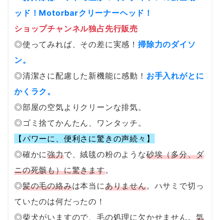
ッド！Motorbarクリーナーヘッド！
ショップチャンネル独占先行販売
◎使ってみれば、その差に実感！
掃除力のダイソ
ン。
◎清潔さに配慮した新機能に感動！
お手入れがとに
かくラク。
◎部屋の空気よりクリーンな排気。
◎ゴミ捨てかんたん、ワンタッチ。
【パワーに、便利さに驚きの声続々】
◎確かに
強力
で、絨毯の粉のような
砂埃（多分、ダ
ニの死骸も）に驚きます
。
◎
髪の毛の絡み
は本当に
ありません
。ハサミで切っ
ていたのは何だったの！
◎柴犬がいますので、毛の処理に欠かせません。
気