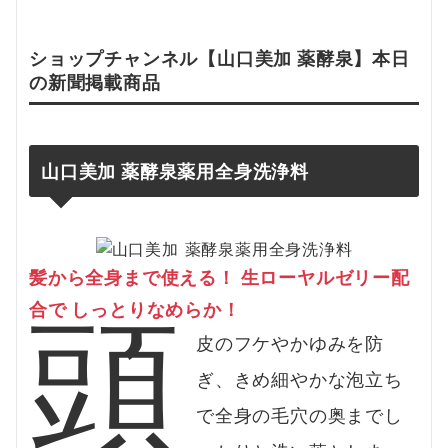
ショップチャンネル【
山口美加 薬酵泉
】本日
の新聞掲載
商品
山口美加 薬酵泉
薬用全身洗浄料
髪から全身まで使える！ 生ローヤルゼリー配
頭
合で しっとりなめらか
！
皮のフケやかゆみを防
ぎ、きめ細やかな泡立ち
で全身の毛穴の奥までし