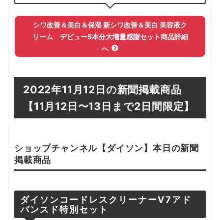
シワ改善＆美白＆保湿 新シワ改善＆美白 美容液ク
リーム デビュー5本分大増量感謝セット
商品詳細
へ
2022年11月12日の新聞掲載商品
【11
月12日
〜13日まで2日間限定】
ショップチャンネル【
ダイソン
】本日の新聞
掲載
商品
ダイソンコードレスクリーナーV7アド
バンスド特別セット