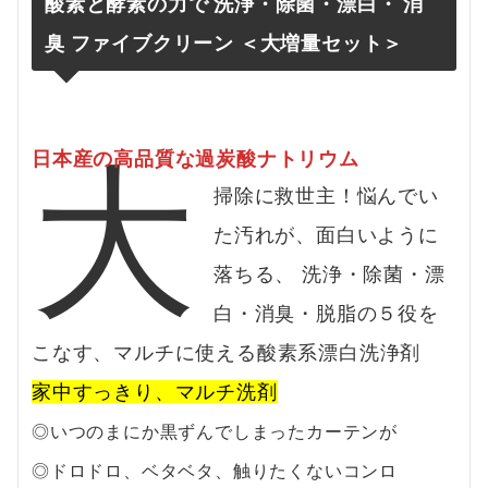
酸素と酵素の力で 洗浄・除菌・漂白・ 消
臭 ファイブクリーン ＜大増量セット＞
大
日本産の高品質な過炭酸ナトリウム
掃除に救世主！悩んでい
た汚れが、面白いように
落ちる、 洗浄・除菌・漂
白・消臭・脱脂の５役を
こなす、マルチに使える酸素系漂白洗浄剤
家中すっきり、マルチ洗剤
◎いつのまにか黒ずんでしまったカーテンが
◎ドロドロ、ベタベタ、触りたくないコンロ