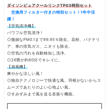
ダイソンピュアクールリンクTP03特別セット
交換用フィルター付きの特別セット！1年中活
躍！
【空気清浄機】
パワフル空気清浄！
◎微細なPM0.1まで99.95％除去。花粉、バクテリ
ア、車の排気ガス、ニオイも除去。
◎空気の汚れを自動検知し洗浄。
◎26畳が約60分でキレイに。
【扇風機】
爽やかな涼しい風！
◎独自テクノロジーで快適な風。羽根がないからス
ムーズであたりのよい心地よい風。
◎すみずみまで風を送る首振り機能。