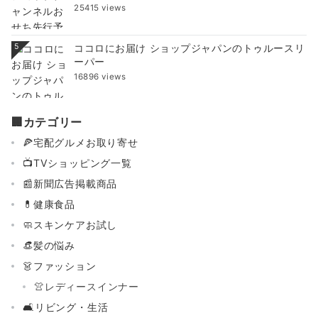
25415 views
5
ココロにお届け ショップジャパンのトゥルースリ
ーパー
16896 views
🏢カテゴリー
🍕宅配グルメお取り寄せ
📺TVショッピング一覧
📰新聞広告掲載商品
💊健康食品
🧼スキンケアお試し
👒髪の悩み
👗ファッション
👚レディースインナー
🛋リビング・生活