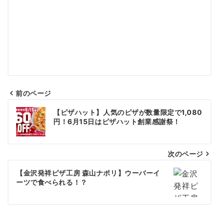
前のページ
投
【ピザハット】人気のピザが数量限定で1,080
稿
円！6月15日はピザハット創業感謝祭！
ナ
次のページ
ビ
ゲ
【金沢発祥ピザ工房 森山ナポリ】ウーバーイ
ーツで食べられる！？
ー
シ