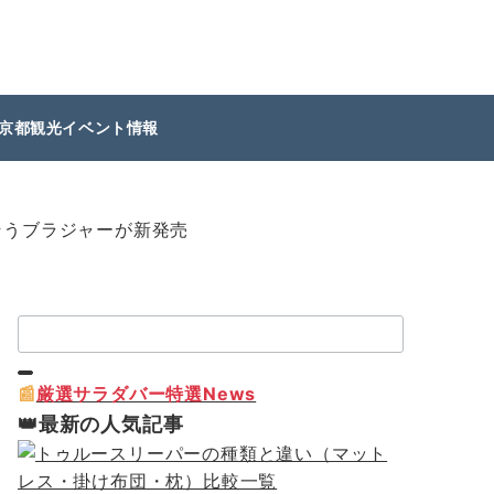
京都観光イベント情報
そうブラジャーが新発売
検
索：
📰
厳選サラダバー特選News
👑最新の人気記事