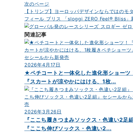
ナ
次のページ
【トリンプ】ヨーロッパデザインならではのモダ
ビ
フィール ブリス 「sloggi ZERO Feel® Blis
ゲ
ー
関連記事
シ
ョ
ン
2026年4月17日
★ペチコートと一体化した進化形ショーツ
『スカートが涼やかにはける、1枚...
2026年3月26日
『ここち履きつまみソックス・色違い2足
『ここち伸びソックス・色違い2...