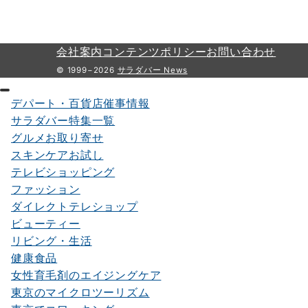
会社案内
コンテンツポリシー
お問い合わせ
© 1999−2026
サラダバー News
デパート・百貨店催事情報
サラダバー特集一覧
グルメお取り寄せ
スキンケアお試し
テレビショッピング
ファッション
ダイレクトテレショップ
ビューティー
リビング・生活
健康食品
女性育毛剤のエイジングケア
東京のマイクロツーリズム