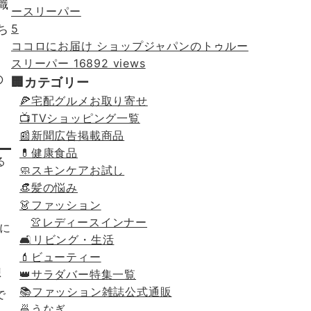
織
ち
5
ココロにお届け ショップジャパンのトゥルー
スリーパー
16892 views
の
🏢カテゴリー
🍕宅配グルメお取り寄せ
。
📺TVショッピング一覧
📰新聞広告掲載商品
💊健康食品
る
🧼スキンケアお試し
👒髪の悩み
👗ファッション
👚レディースインナー
に
🛋リビング・生活
💄ビューティー
想
👑サラダバー特集一覧
📚ファッション雑誌公式通販
で
🍜うなぎ