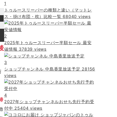
1
トゥルースリーパーの種類と違い（マットレ
ス・掛け布団・枕）比較一覧
68040 views
2
2025年トゥルースリーパー半額セール 最安
後
値情報
37839 views
3
ショップチャンネル 中島香里放送予定
28156
術
views
4
締
2027年ショップチャンネルおせち先行予約受
付中
25404 views
緻