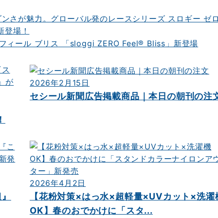
ンさが魅力。グローバル発のレースシリーズ スロギー ゼ
s」新登場！
2026年2月15日
セシール新聞広告掲載商品｜本日の朝刊の注
！
2026年4月2日
組』
【花粉対策×はっ水×超軽量×UVカット×洗濯
OK】春のおでかけに「スタ...