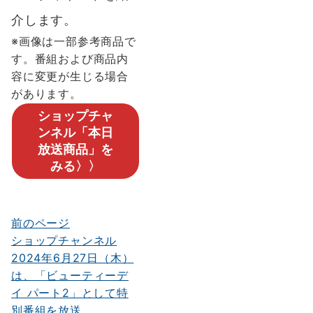
介します。
※画像は一部参考商品で
す。番組および商品内
容に変更が生じる場合
があります。
ショップチャ
ンネル「本日
放送商品」を
みる〉〉
前のページ
投
ショップチャンネル
稿
2024年6月27日（木）
ナ
は、「ビューティーデ
イ パート2」として特
ビ
別番組を放送