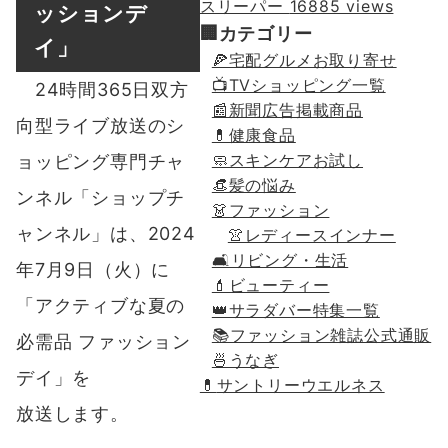
スリーパー
16885 views
ッションデ
🏢カテゴリー
イ」
🍕宅配グルメお取り寄せ
📺TVショッピング一覧
24時間365日双方
📰新聞広告掲載商品
向型ライブ放送のシ
💊健康食品
🧼スキンケアお試し
ョッピング専門チャ
👒髪の悩み
ンネル「ショップチ
👗ファッション
ャンネル」は、2024
👚レディースインナー
🛋リビング・生活
年7月9日（火）に
💄ビューティー
「アクティブな夏の
👑サラダバー特集一覧
📚ファッション雑誌公式通販
必需品 ファッション
🍜うなぎ
デイ」を
💊
サントリーウエルネス
放送します。