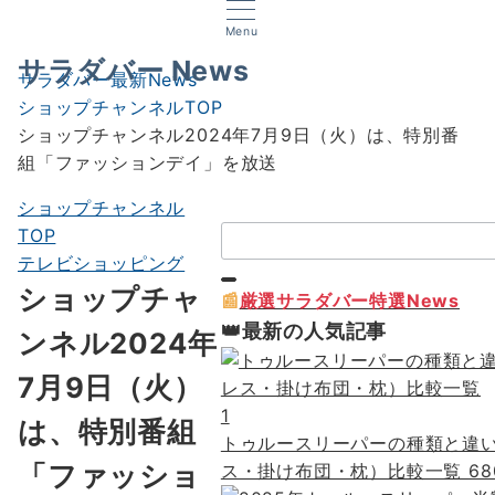
Menu
サラダバー News
サラダバー最新News
ショップチャンネルTOP
ショップチャンネル2024年7月9日（火）は、特別番
組「ファッションデイ」を放送
ショップチャンネル
検
TOP
索：
テレビショッピング
ショップチャ
📰
厳選サラダバー特選News
👑最新の人気記事
ンネル2024年
7月9日（火）
1
は、特別番組
トゥルースリーパーの種類と違
「ファッショ
ス・掛け布団・枕）比較一覧
68