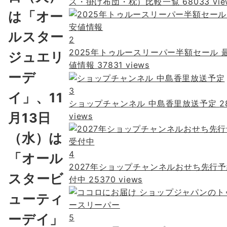
ス・掛け布団・枕）比較一覧
68033 vie
は「オー
ルスター
2
2025年トゥルースリーパー半額セール 
ジュエリ
値情報
37831 views
ーデ
3
イ」、11
ショップチャンネル 中島香里放送予定
2
月13日
views
（水）は
4
「オール
2027年ショップチャンネルおせち先行
スタービ
付中
25370 views
ューティ
ーデイ」
5