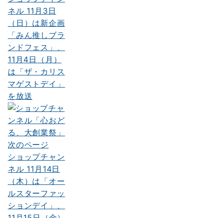
稿
ネル 11月3日
ナ
（日）は新企画
「みん推しブラ
ビ
ンドフェス」、
ゲ
11月4日（月）
ー
は「ザ・カリス
マゲストデイ」
シ
を放送
ョ
ン
次のページ
ショップチャン
ネル 11月14日
（木）は「オー
ルスターファッ
ションデイ」、
11月15日（金）