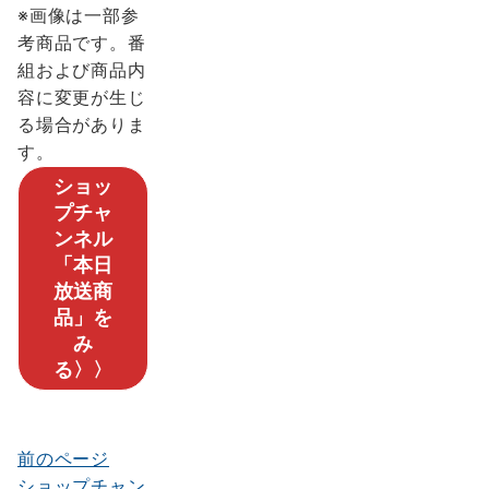
※画像は一部参
考商品です。番
組および商品内
容に変更が生じ
る場合がありま
す。
ショッ
プチャ
ンネル
「本日
放送商
品」を
み
る〉〉
前のページ
投
ショップチャン