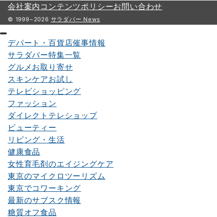
会社案内
コンテンツポリシー
お問い合わせ
© 1999−2026
サラダバー News
デパート・百貨店催事情報
サラダバー特集一覧
グルメお取り寄せ
スキンケアお試し
テレビショッピング
ファッション
ダイレクトテレショップ
ビューティー
リビング・生活
健康食品
女性育毛剤のエイジングケア
東京のマイクロツーリズム
東京でコワーキング
最新のサブスク情報
糖質オフ食品