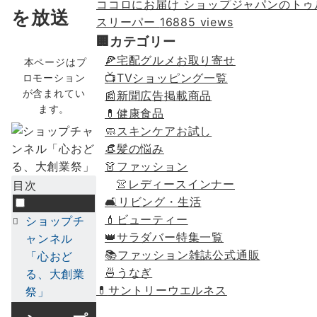
ココロにお届け ショップジャパンのトゥ
を放送
スリーパー
16885 views
🏢カテゴリー
🍕宅配グルメお取り寄せ
本ページはプ
📺TVショッピング一覧
ロモーション
が含まれてい
📰新聞広告掲載商品
ます。
💊健康食品
🧼スキンケアお試し
👒髪の悩み
👗ファッション
👚レディースインナー
目次
🛋リビング・生活
💄ビューティー
ショップチ
👑サラダバー特集一覧
ャンネル
📚ファッション雑誌公式通販
「心おど
🍜うなぎ
る、大創業
💊
サントリーウエルネス
祭」