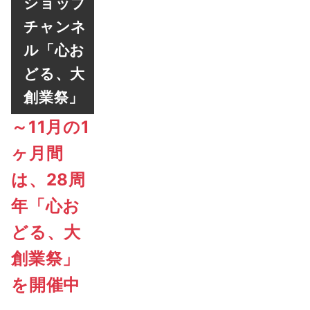
ショップ
チャンネ
ル「心お
どる、大
創業祭」
～11月の1
ヶ月間
は、28周
年「心お
どる、大
創業祭」
を開催中