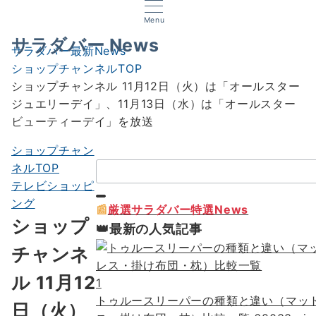
Menu
サラダバー News
サラダバー最新News
ショップチャンネルTOP
ショップチャンネル 11月12日（火）は「オールスター
ジュエリーデイ」、11月13日（水）は「オールスター
ビューティーデイ」を放送
ショップチャン
検
ネルTOP
索：
テレビショッピ
ング
📰
厳選サラダバー特選News
ショップ
👑最新の人気記事
チャンネ
ル 11月12
1
トゥルースリーパーの種類と違い（マッ
日（火）