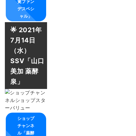
覚ファン
デスペシ
ャル」
🌟 2021年
7月14日
（水）
SSV「山口
美加 薬酵
泉」
ショップ
チャンネ
ル「薬酵