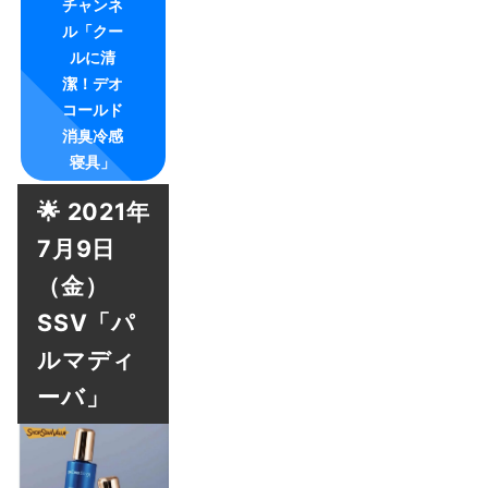
チャンネ
ル「クー
ルに清
潔！デオ
コールド
消臭冷感
寝具」
🌟 2021年
7月9日
（金）
SSV「パ
ルマディ
ーバ」