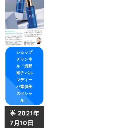
ショップ
チャンネ
ル「浅野
裕子 パル
マディー
バ素肌美
スペシャ
ル」
🌟 2021年
7月10日