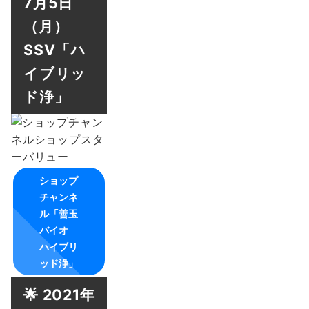
7月5日
（月）
SSV「ハ
イブリッ
ド浄」
ショップ
チャンネ
ル「善玉
バイオ
ハイブリ
ッド浄」
🌟 2021年