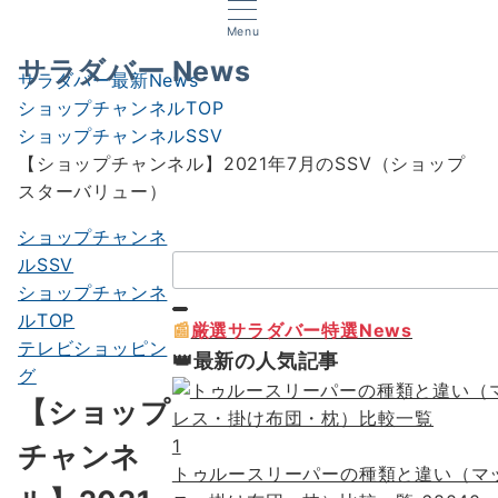
Menu
サラダバー News
サラダバー最新News
ショップチャンネルTOP
ショップチャンネルSSV
【ショップチャンネル】2021年7月のSSV（ショップ
スターバリュー）
ショップチャンネ
検
ルSSV
索：
ショップチャンネ
ルTOP
📰
厳選サラダバー特選News
テレビショッピン
👑最新の人気記事
グ
【ショップ
1
チャンネ
トゥルースリーパーの種類と違い（マ