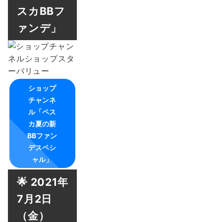
スカBBフ
ァンデ」
ショップ
チャンネ
ル「ペス
カ夏の新
BBファン
デスペシ
ャル」
🌟 2021年
7月2日
（金）