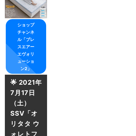
ショップ
チャンネ
ル「ブレ
スエアー
エヴォリ
ューショ
ン2」
🌟 2021年
7月17日
（土）
SSV「オ
リタタ ウ
ォレトフ