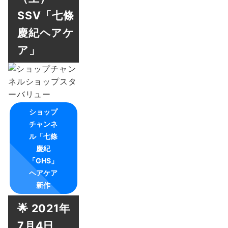
SSV「七條
慶紀ヘアケ
ア」
ショップ
チャンネ
ル「七條
慶紀
「GHS」
ヘアケア
新作
🌟 2021年
7月4日