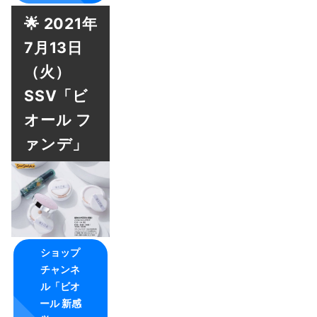
🌟 2021年
7月13日
（火）
SSV「ビ
オール フ
ァンデ」
ショップ
チャンネ
ル「ビオ
ール 新感