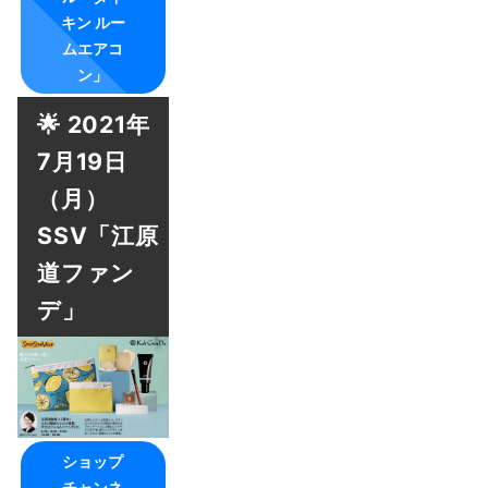
キン ルー
ムエアコ
ン」
🌟 2021年
7月19日
（月）
SSV「江原
道ファン
デ」
ショップ
チャンネ