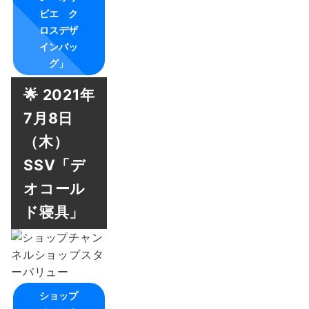
ビエ ク
ロスデザ
インバッ
グ」
🌟 2021年
7月8日
（木）
SSV「デ
オコール
ド寝具」
ショップ