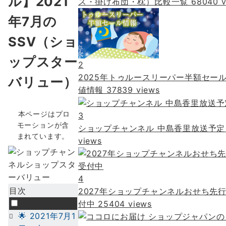
ル】2021
ス・掛け布団・枕）比較一覧
68040 v
年7月の
SSV（ショ
ップスター
2
2025年トゥルースリーパー半額セール
バリュー）
値情報
37839 views
本ページはプロ
3
モーションが含
ショップチャンネル 中島香里放送予
まれています。
views
4
目次
2027年ショップチャンネルおせち先
付中
25404 views
🌟 2021年7月1