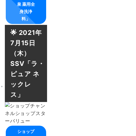
泉 薬用全
身洗浄
料」
🌟 2021年
7月15日
（木）
SSV「ラ・
ピュア ネ
ックレ
ス」
ショップ