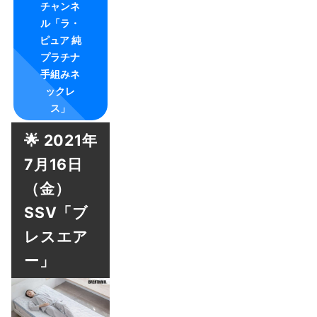
チャンネ
ル「ラ・
ピュア 純
プラチナ
手組みネ
ックレ
ス」
🌟 2021年
7月16日
（金）
SSV「ブ
レスエア
ー」