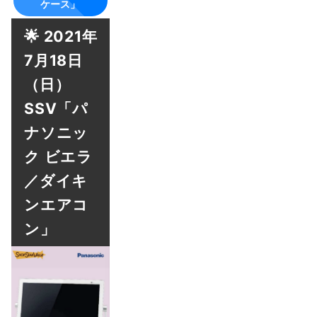
ケース」
🌟 2021年
7月18日
（日）
SSV「パ
ナソニッ
ク ビエラ
／ダイキ
ンエアコ
ン」