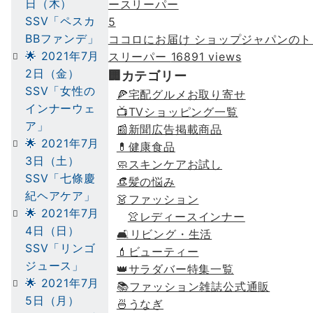
日（木）
SSV「ペスカ
5
BBファンデ」
ココロにお届け ショップジャパンのト
🌟 2021年7月
スリーパー
16891 views
2日（金）
🏢カテゴリー
SSV「女性の
🍕宅配グルメお取り寄せ
インナーウェ
📺TVショッピング一覧
ア」
📰新聞広告掲載商品
🌟 2021年7月
💊健康食品
3日（土）
🧼スキンケアお試し
SSV「七條慶
👒髪の悩み
紀ヘアケア」
👗ファッション
🌟 2021年7月
👚レディースインナー
4日（日）
🛋リビング・生活
SSV「リンゴ
💄ビューティー
ジュース」
👑サラダバー特集一覧
🌟 2021年7月
📚ファッション雑誌公式通販
5日（月）
🍜うなぎ