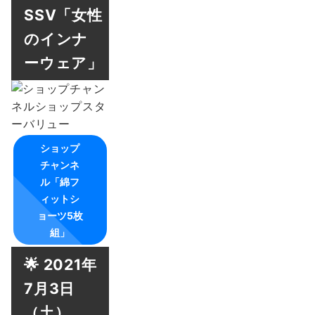
SSV「女性
のインナ
ーウェア」
ショップ
チャンネ
ル「綿フ
ィットシ
ョーツ5枚
組」
🌟 2021年
7月3日
（土）