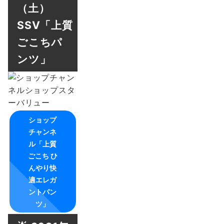
（土）
SSV「上質
ごこちパ
ンツ」
ショップ
チャンネ
ル「上質
ごこち ひ
んやり快
適エレガ
ントパン
ツ」