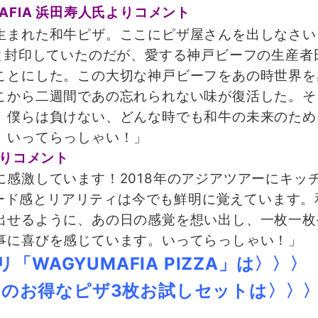
MAFIA 浜田寿人氏よりコメント
まれた和牛ピザ。ここにピザ屋さんを出しなさい
”と封印していたのだが、愛する神戸ビーフの生産者
ことにした。この大切な神戸ビーフをあの時世界を
こから二週間であの忘れられない味が復活した。そ
。僕らは負けない、どんな時でも和牛の未来のため
。いってらっしゃい！」
よりコメント
感激しています！2018年のアジアツアーにキッ
スピード感とリアリティは今でも鮮明に覚えています
出せるように、あの日の感覚を想い出し、一枚一枚
事に喜びを感じています。いってらっしゃい！」
「WAGYUMAFIA PIZZA」は〉〉〉
リのお得なピザ3枚お試しセットは
〉〉