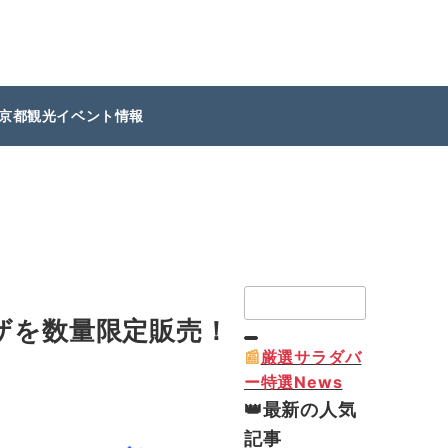
京都観光イベント情報
検
索：
ピザを数量限定販売！
📰
厳選サラダバ
ー特選News
👑最新の人気
記事