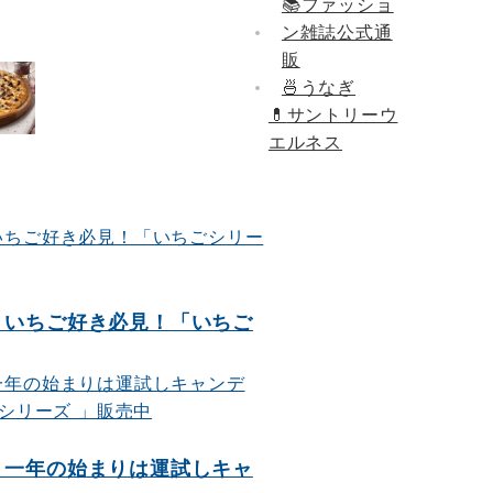
📚ファッショ
ン雑誌公式通
販
🍜うなぎ
💊
サントリーウ
エルネス
レ）いちご好き必見！「いちご
レ）一年の始まりは運試しキャ