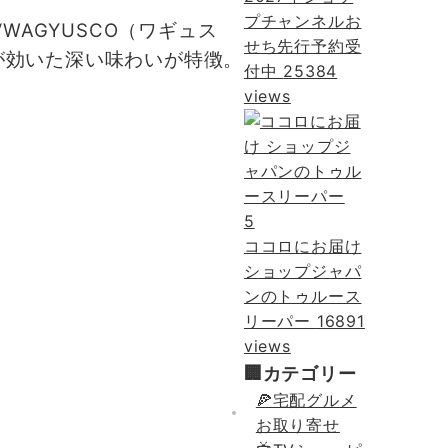
プチャンネルお
WAGYUSCO（ワギュス
せち先行予約受
が効いた深い味わいが特徴。
付中
25384
views
5
ココロにお届け
ショップジャパ
ンのトゥルース
リーパー
16891
views
🏢カテゴリー
🍕宅配グルメ
お取り寄せ