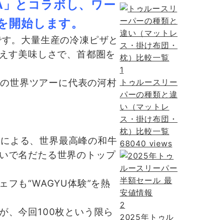
IA」とコラボし、ワー
を開始します。
です。大量生産の冷凍ピザと
がえす美味しさで、首都圏を
1
トゥルースリー
8年の世界ツアーに代表の河村
パーの種類と違
い（マットレ
ス・掛け布団・
枕）比較一覧
氏による、世界最高峰の和牛
68040 views
いで名だたる世界のトップ
。
も“WAGYU体験”を熱
2
、今回100枚という限ら
2025年トゥル