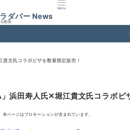
Menu
ラダバー News
スを配信
ス
✕堀江貴文氏コラボピザを数量限定販売！
FIA」浜田寿人氏✕堀江貴文氏コラボ
本ページはプロモーションが含まれています。