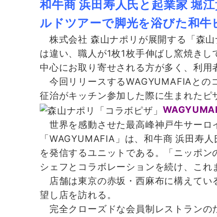
和牛商 浜田寿人氏と起業家 堀江
ルドツアーで脚光を浴びた和牛
株式会社 森山ナポリが展開する「森山
は違い、職人が1枚1枚手伸ばし窯焼き
中心にお取り寄せされる方が多く、利用
今回リリースするWAGYUMAFIAとの
征治がキッチン参加した際に生まれたピ
WAGYUMA
世界を感動させた最高峰神戸牛サーロ
「WAGYUMAFIA」は、和牛商 浜
を発信するユニットである。「ニッポン
シェフとコラボレーションを続け、これ
店舗は東京の赤坂・西麻布に構えているが
望し店を訪れる。
完全クローズドな会員制レストランのた