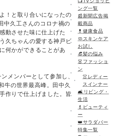
📺TVショッピ
ング一覧
よ！と取り合いになったの
📰新聞広告掲
田中久工さんのコロナ禍の
載商品
💊健康食品
感動させた味に仕上げた
🧼スキンケア
う久ちゃんの愛する神戸ビ
お試し
に何かができることがあ
👒髪の悩み
👗ファッショ
ン
チンメンバーとして参加し、
👚レディー
スインナー
。和牛の世界最高峰。田中久
🛋リビング・
手作りで仕上げました。皆
生活
💄ビューティ
ー
👑サラダバー
〉
特集一覧