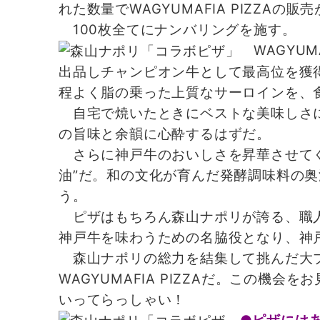
れた数量でWAGYUMAFIA PIZZAの販
100枚全てにナンバリングを施す。
WAGYU
出品しチャンピオン牛として最高位を獲得し
程よく脂の乗った上質なサーロインを、
自宅で焼いたときにベストな美味しさに
の旨味と余韻に心酔するはずだ。
さらに神戸牛のおいしさを昇華させてく
油”だ。和の文化が育んだ発酵調味料の
う。
ピザはもちろん森山ナポリが誇る、職人
神戸牛を味わうための名脇役となり、神
森山ナポリの総力を結集して挑んだ大プロ
WAGYUMAFIA PIZZAだ。この機会を
いってらっしゃい！