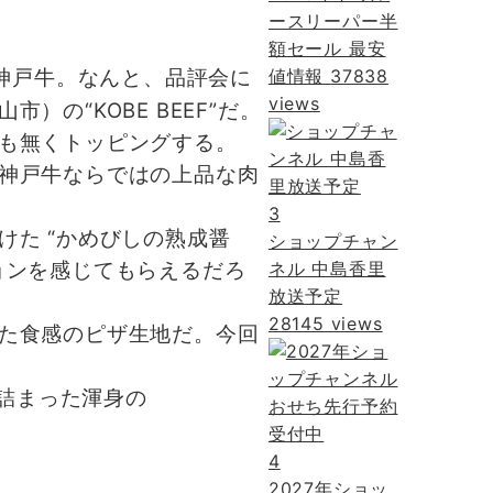
ースリーパー半
額セール 最安
は神戸牛。なんと、品評会に
値情報
37838
views
の“KOBE BEEF”だ。
も無くトッピングする。
神戸牛ならではの上品な肉
3
た “かめびしの熟成醤
ショップチャン
ョンを感じてもらえるだろ
ネル 中島香里
放送予定
28145 views
た食感のピザ生地だ。今回
が詰まった渾身の
4
2027年ショッ