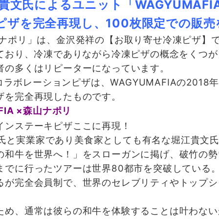
貴文氏によるユニット「WAGYUMAF
ピザを完全再現し、100枚限定での販売
ナポリ」は、金沢発祥の【お取り寄せ冷凍ピザ】
しており、冷凍でありながら冷凍ピザの概念をくつ
者の多くはリピーターになっています。
コラボレーションピザは、WAGYUMAFIAの201
ザを完全再現したものです。
FIA ×森山ナポリ
インステーキピザここに再現！
田寿人氏と実業家であり美食家としても有名な堀江貴文
の和牛を世界へ！」をスローガンに掲げ、破竹の勢
までに行ったツアーは世界80都市を突破している
完全会員制で、世界のセレブリティやトップシェフ
め、通常は彼らの和牛を体験することは叶わないが