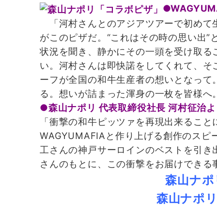
●WAGYU
「河村さんとのアジアツアーで初めて生
がこのピザだ。“これはその時の思い出
状況を聞き、静かにその一頭を受け取る
い。河村さんは即快諾をしてくれて、そ
ーフが全国の和牛生産者の想いとなって
る。想いが詰まった渾身の一枚を皆様へ
●森山ナポリ 代表取締役社長 河村征治
「衝撃の和牛ピッツァを再現出来ることに
WAGYUMAFIAと作り上げる創作の
工さんの神戸サーロインのベストを引き
さんのもとに、この衝撃をお届けできる
森山ナポリ
森山ナポ