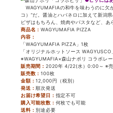
●ピザにはあ
WAGYUMAFIAの和牛を味わうのに欠
コ）”だ。醤油とハバネロに加えて新潟
ピザはもちろん、焼肉やパスタなど、あ
商品名：
WAGYUMAFIA PIZZA
内容：
「WAGYUMAFIA PIZZA」1枚
「オリジナルホットソース WAGYUSCO
※WAGYUMAFIA×森山ナポリ コラボレ
販売期間：
2020年 4/22(水）0:00～
販売数：
100枚
金額：
12,000円（税別）
発送：
順次発送
お届け希望日：
指定不可
購入可能枚数：
何枚でも可能
送料：
別途必要