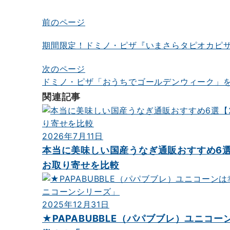
前のページ
投
稿
期間限定！ドミノ・ピザ『いまさらタピオカピザ』
ナ
次のページ
ビ
ドミノ・ピザ「おうちでゴールデンウィーク」
ゲ
関連記事
ー
シ
2026年7月11日
ョ
本当に美味しい国産うなぎ通販おすすめ6選
ン
お取り寄せを比較
2025年12月31日
★PAPABUBBLE（パパブブレ）ユニコー