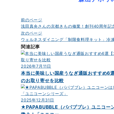
前のページ
投
浅田真央さんの京都きもの修業！創刊40周年記念
稿
次のページ
ナ
ウェルネスダイニング「制限食料理キット」冷凍
ビ
関連記事
ゲ
ー
2026年7月11日
シ
本当に美味しい国産うなぎ通販おすすめ6選
のお取り寄せを比較
ョ
ン
2025年12月31日
★PAPABUBBLE（パパブブレ）ユニコー