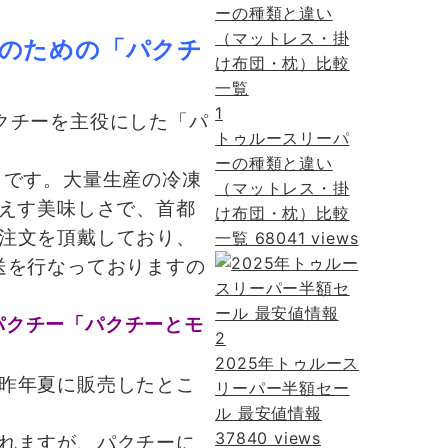
のための「パクチ
1
クチーを主役にした「パ
トゥルースリーパ
ーの種類と違い
】です。大量生産の冷凍
（マットレス・掛
がえす美味しさで、首都
け布団・枕）比較
注文を頂戴しており、
一覧
68041 views
送を行なっておりますの
パクチー「パクチーとモ
2
2025年トゥルース
昨年夏に販売したとこ
リーパー半額セー
ル 最安値情報
37840 views
れますが、パクチーに