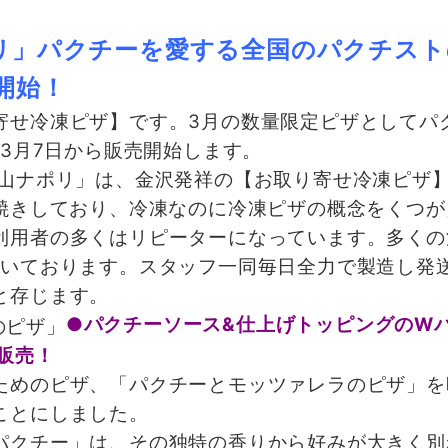
リ」パクチーを愛する全国のパクチスト
開始！
せ冷凍ピザ】です。3月の数量限定ピザとしてパ
年3月7日から販売開始します。
山ナポリ」は、金沢発祥の【お取り寄せ冷凍ピザ
窯焼きしており、冷凍なのに冷凍ピザの概念をくつ
利用者の多くはリピーターになっています。多くの
だいております。スタッフ一同毎日全力で製造し発
と存じます。
●パクチーソース&仕上げトッピングのW
販売！
めのピザ、「パクチーとモッツァレラのピザ」を
ことにしました。
クチー」は、その独特の香りから好みが大きく別