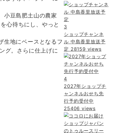
、小豆島肥土山の農家
穫を心待ちにし、やっと
3
ショップチャンネ
ザ生地にベースとなるフ
ル 中島香里放送予
定
28159 views
ング。さらに仕上げに
4
2027年ショップチ
ャンネルおせち先
行予約受付中
25406 views