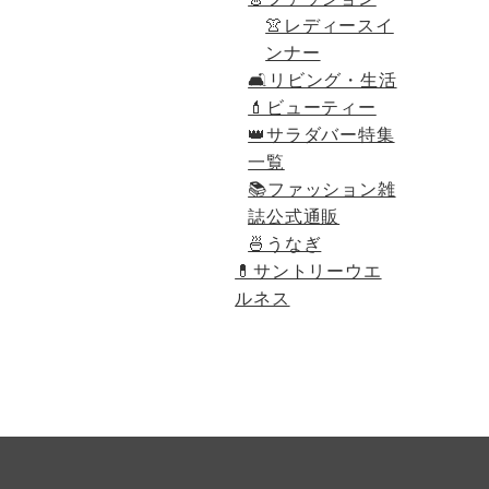
👚レディースイ
ンナー
🛋リビング・生活
💄ビューティー
👑サラダバー特集
一覧
📚ファッション雑
誌公式通販
🍜うなぎ
💊
サントリーウエ
ルネス