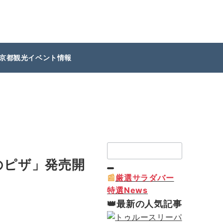
京都観光イベント情報
検
索：
のピザ」発売開
📰
厳選サラダバー
特選News
👑最新の人気記事