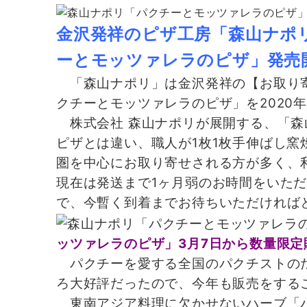
金沢発祥のピザ工房「森山ナポ
ーとモッツァレラのピザ」発売
「森山ナポリ」は金沢発祥の【お取り寄
クチーとモッツァレラのピザ」を2020
株式会社 森山ナポリが展開する、「森
ピザとは違い、職人が1枚1枚手伸ばし
圏を中心にお取り寄せされる方が多く、
現在は発送まで1ヶ月弱のお時間をいた
で、今暫く到着までお待ちいただければ
ッツァレラのピザ」3月7日から数量限定
パクチーを愛する全国のパクチストのた
ろ大好評だったので、今年も販売をする
東南アジア料理に欠かせないハーブ「パ