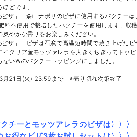
るほどです。
森山ナポリのピザに使用するパクチーは
化学肥料不使用で栽培したパクチーを使用します。収
の爽やかな香りをお楽しみください。
ピザは石窯で高温短時間で焼き上げたピ
にイタリア産モッツァレラを大きくちぎってトッピ
らないWのパクチートッピングにしました。
 ～ 3月21日(火) 23:59まで ※売り切れ次第終了
パクチーとモッツアレラのピザは〉〉〉
のお得なピザ3枚お試しセットは
〉〉〉