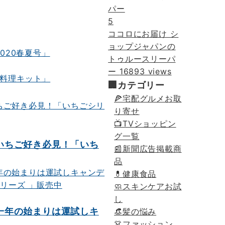
5
ココロにお届け シ
ョップジャパンの
トゥルースリーパ
ー
16893 views
🏢カテゴリー
🍕宅配グルメお取
り寄せ
📺TVショッピン
グ一覧
）いちご好き必見！「いち
📰新聞広告掲載商
品
💊健康食品
🧼スキンケアお試
し
）一年の始まりは運試しキ
👒髪の悩み
👗ファッション