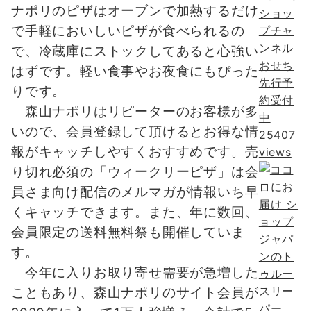
ナポリのピザはオーブンで加熱するだけ
ショッ
で手軽においしいピザが食べられるの
プチャ
ンネル
で、冷蔵庫にストックしてあると心強い
おせち
はずです。軽い食事やお夜食にもぴった
先行予
りです。
約受付
森山ナポリはリピーターのお客様が多
中
いので、会員登録して頂けるとお得な情
25407
報がキャッチしやすくおすすめです。売
views
り切れ必須の「ウィークリーピザ」は会
員さま向け配信のメルマガが情報いち早
くキャッチできます。また、年に数回、
会員限定の送料無料祭も開催していま
す。
今年に入りお取り寄せ需要が急増した
こともあり、森山ナポリのサイト会員が