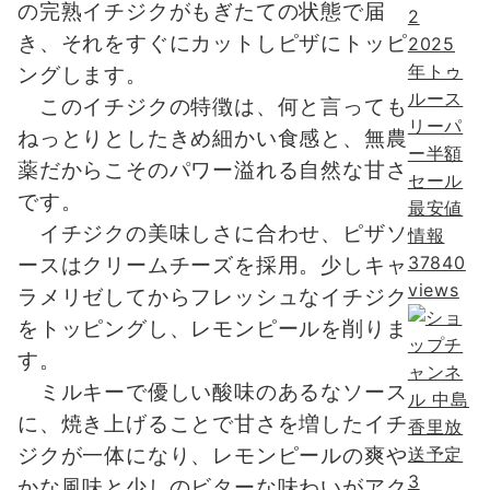
の完熟イチジクがもぎたての状態で届
2
き、それをすぐにカットしピザにトッピ
2025
年トゥ
ングします。
ルース
このイチジクの特徴は、何と言っても
リーパ
ねっとりとしたきめ細かい食感と、無農
ー半額
薬だからこそのパワー溢れる自然な甘さ
セール
です。
最安値
イチジクの美味しさに合わせ、ピザソ
情報
37840
ースはクリームチーズを採用。少しキャ
views
ラメリゼしてからフレッシュなイチジク
をトッピングし、レモンピールを削りま
す。
ミルキーで優しい酸味のあるなソース
に、焼き上げることで甘さを増したイチ
ジクが一体になり、レモンピールの爽や
3
かな風味と少しのビターな味わいがアク