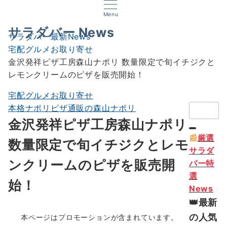
Menu
サラダバー News
サラダバー最新News
宅配グルメお取り寄せ
金沢発祥ピザ工房森山ナポリ 数量限定で旬イチジクと
レモンクリームのピザを販売開始！
宅配グルメお取り寄せ
検
本格ナポリピザ通販の森山ナポリ
索：
金沢発祥ピザ工房森山ナポリ
📰
厳選
数量限定で旬イチジクとレモ
サラダ
ンクリームのピザを販売開
バー特
選
始！
News
👑最新
の人気
本ページはプロモーションが含まれています。