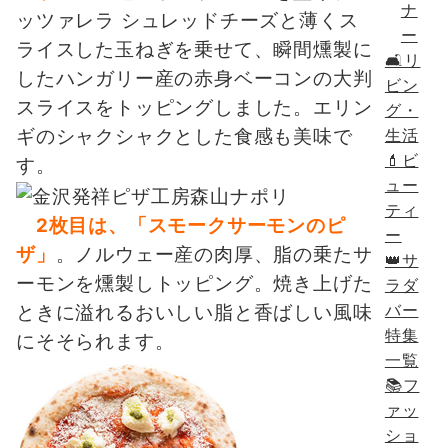
ナ
ッツァレラ シュレッドチーズと薄くス
ー
ライスした玉ねぎを乗せて、瞬間燻製に
🛋リ
したハンガリー産の赤身ベーコンの大判
ビン
スライスをトッピングしました。エリン
グ・
生活
ギのシャクシャクとした食感も美味で
💄ビ
す。
ュー
ティ
2枚目は、「スモークサーモンのピ
ー
ザ」
。ノルウェー産の肉厚、脂の乗たサ
👑サ
ーモンを燻製しトッピング。焼き上げた
ラダ
バー
ときに溢れるおいしい脂と香ばしい風味
特集
にそそられます。
一覧
📚フ
ァッ
ショ