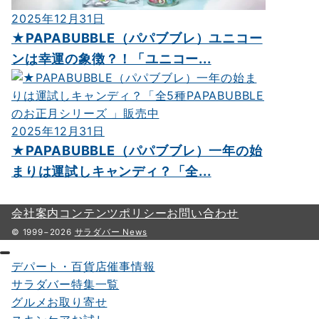
2025年12月31日
★PAPABUBBLE（パパブブレ）ユニコー
ンは幸運の象徴？！「ユニコー...
2025年12月31日
★PAPABUBBLE（パパブブレ）一年の始
まりは運試しキャンディ？「全...
会社案内
コンテンツポリシー
お問い合わせ
© 1999−2026
サラダバー News
デパート・百貨店催事情報
サラダバー特集一覧
グルメお取り寄せ