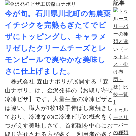
記事
今が旬。石川県川北町の無農薬
イチジクを完熟もぎたてでピ
ザにトッピングし、キャラメ
リゼしたクリームチーズとレ
モンピールで爽やかな美味し
さに仕上げました。
株式会社 森山ナポリが展開する「森
山ナポリ」は、金沢発祥の【お取り寄せ
冷凍ピザ】です。大量生産の冷凍ピザと
1
は違い、職人が1枚1枚手伸ばし窯焼きし
トゥル
ており、冷凍なのに冷凍ピザの概念をく
ースリ
ーパー
つがえす美味しさで、首都圏を中心にお
の種類
取り寄せされる方が多く、利用者の多く