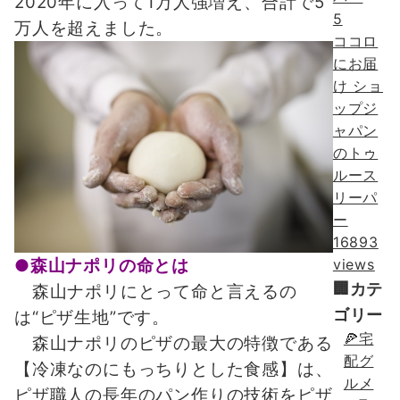
2020年に入って1万人強増え、合計で5
5
万人を超えました。
ココロ
にお届
け ショ
ップジ
ャパン
のトゥ
ルース
リーパ
ー
16893
views
●森山ナポリの命とは
🏢カテ
森山ナポリにとって命と言えるの
ゴリー
は“ピザ生地”です。
🍕宅
森山ナポリのピザの最大の特徴である
配グ
【冷凍なのにもっちりとした食感】は、
ルメ
ピザ職人の長年のパン作りの技術をピザ