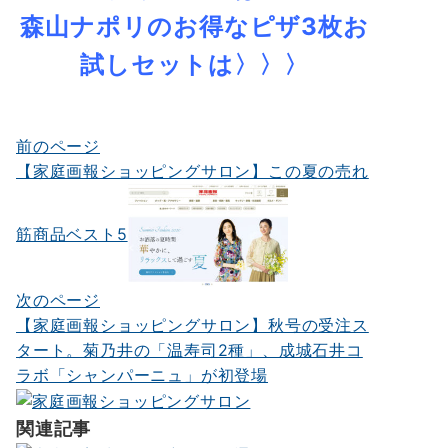
森山ナポリのお得なピザ3枚お
試しセットは
〉〉〉
前のページ
投
【家庭画報ショッピングサロン】この夏の売れ
稿
ナ
筋商品ベスト5
ビ
ゲ
次のページ
ー
【家庭画報ショッピングサロン】秋号の受注ス
タート。菊乃井の「温寿司2種」、成城石井コ
シ
ラボ「シャンパーニュ」が初登場
ョ
ン
関連記事