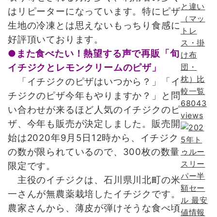
と違い
はリピーターになっています。特にピザ
（マッ
生地の冷凍とは思えないもっちり食感に
トレ
好評頂いております。
ス・掛
●また食べたい！熱望する声で再販「旬
け布
団・
イチジクとレモンクリームのピザ」
枕）比
「イチジクのピザはいつから？」「イ
較一覧
チジクのピザ今年もやりますか？」と問
68043
い合わせが来るほど人気のイチジクのピ
views
ザ、今年も販売が決定しました。販売開
始は2020年9月5日12時から、イチジク
の数が限られているので、300枚の数量
限定です。
主役のイチジクは、石川県川北町の米
一さんが無農薬栽培したイチジクです。
農家さんから、薄皮が弾けそうな食べ頃