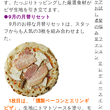
ケア
す。たっぷりトッピングした厳選食材が
お試
ピザ生地を引き立てます。
し
●9月の月替りセット
👒髪
9月のお得な月替りセットは、スタッ
の悩
フからも人気の3枚を組み合わせまし
み
た。
👗フ
ァッ
ショ
ン
👚
レ
デ
ィ
ー
ス
イ
1枚目は、「燻製ベーコンとエリンギ
ン
ピザ」
。生地にトマトソースを塗り、モ