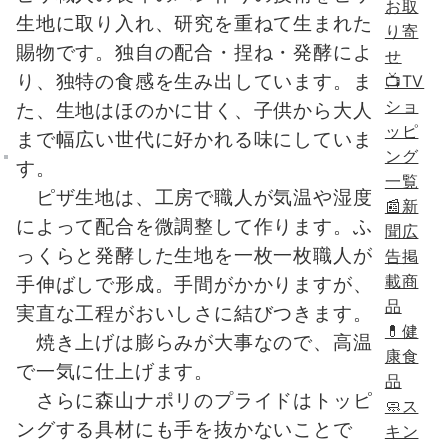
お取
生地に取り入れ、研究を重ねて生まれた
り寄
賜物です。独自の配合・捏ね・発酵によ
せ
り、独特の食感を生み出しています。ま
📺TV
ショ
た、生地はほのかに甘く、子供から大人
ッピ
まで幅広い世代に好かれる味にしていま
ング
す。
一覧
ピザ生地は、工房で職人が気温や湿度
📰新
によって配合を微調整して作ります。ふ
聞広
っくらと発酵した生地を一枚一枚職人が
告掲
載商
手伸ばしで形成。手間がかかりますが、
品
実直な工程がおいしさに結びつきます。
💊健
焼き上げは膨らみが大事なので、高温
康食
で一気に仕上げます。
品
さらに森山ナポリのプライドはトッピ
🧼ス
ングする具材にも手を抜かないことで
キン