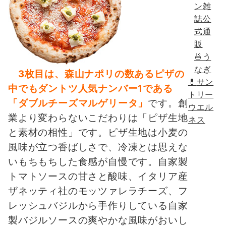
ン雑
誌公
式通
販
🍜う
なぎ
3枚目は、森山ナポリの数あるピザの
💊
サン
中でもダントツ人気ナンバー1である
トリー
「ダブルチーズマルゲリータ」
です。創
ウエル
業より変わらないこだわりは「ピザ生地
ネス
と素材の相性」です。ピザ生地は小麦の
風味が立つ香ばしさで、冷凍とは思えな
いもちもちした食感が自慢です。自家製
トマトソースの甘さと酸味、イタリア産
ザネッティ社のモッツァレラチーズ、フ
レッシュバジルから手作りしている自家
製バジルソースの爽やかな風味がおいし