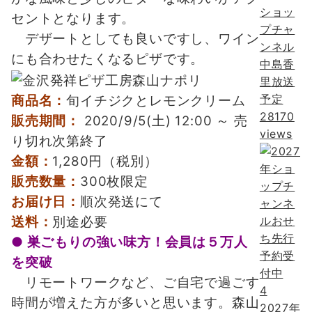
ショッ
セントとなります。
プチャ
デザートとしても良いですし、ワイン
ンネル
にも合わせたくなるピザです。
中島香
里放送
予定
商品名：
旬イチジクとレモンクリーム
28170
販売期間：
2020/9/5(土) 12:00 ～ 売
views
り切れ次第終了
金額：
1,280円（税別）
販売数量：
300枚限定
お届け日：
順次発送にて
送料：
別途必要
● 巣ごもりの強い味方！会員は５万人
を突破
リモートワークなど、ご自宅で過ごす
4
時間が増えた方が多いと思います。森山
2027年