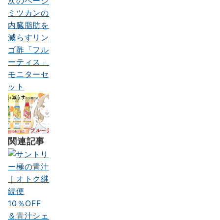
次のページ
ョ
ミツカンの
ン
内臓脂肪を
減らすリン
ゴ酢「フル
ーティス」
モニターセ
ット
関連記事