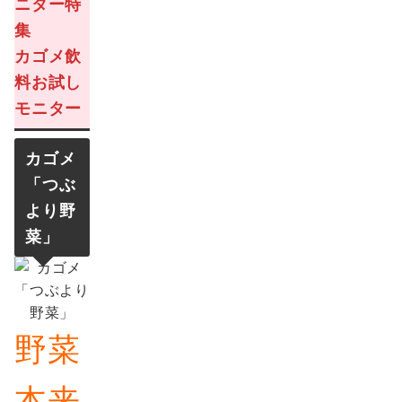
カゴメ飲
料お試し
モニター
カゴメ
「
つぶ
より野
菜
」
野菜
本来