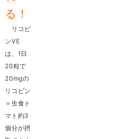
る！
リコピ
ンVE
は、1日
20粒で
20mgの
リコピン
＝生食ト
マト約3
個分が摂