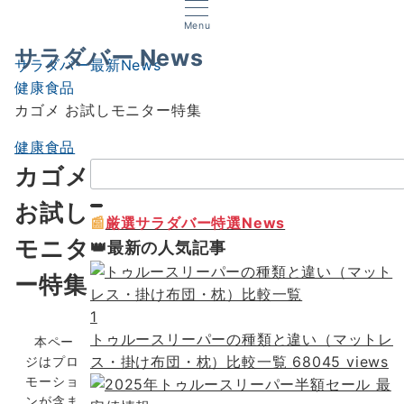
Menu
サラダバー News
サラダバー最新News
健康食品
カゴメ お試しモニター特集
健康食品
検
カゴメ
索：
お試し
📰
厳選サラダバー特選News
モニタ
👑最新の人気記事
ー特集
1
トゥルースリーパーの種類と違い（マットレ
本ペー
ス・掛け布団・枕）比較一覧
68045 views
ジはプロ
モーショ
ンが含ま