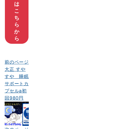
は
こ
ち
ら
か
ら
前のページ
投
大正 すや
稿
すや 睡眠
ナ
サポートカ
プセルa初
ビ
回980円
ゲ
ー
シ