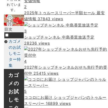
れていま
2
す。
2025年トゥルースリーパー半額セール 最安
値情報
37843 views
目次
3
ショップチャンネル 中島香里放送予定
カゴメ
28236 views
のお試
しモニ
ター特
4
集
2027年ショップチャンネルおせち先行予約受
付中
25415 views
カゴ
メの
お試
5
ココロにお届け ショップジャパンのトゥルー
しモ
スリーパー
16899 views
ニタ