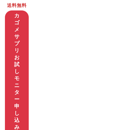
送料無料
カ
ゴ
メ
サ
プ
リ
お
試
し
モ
ニ
タ
ー
申
し
込
み