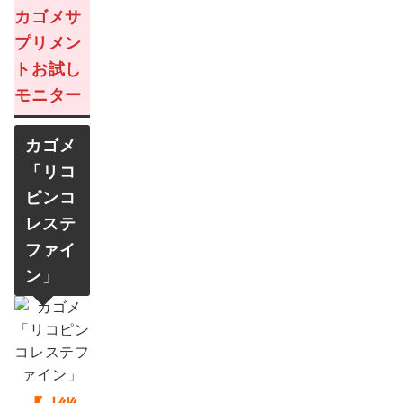
カゴメサ
プリメン
トお試し
モニター
カゴメ
「
リコ
ピンコ
レステ
ファイ
ン
」