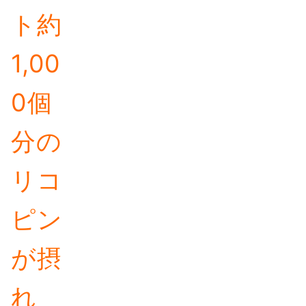
ト約
1,00
0個
分の
リコ
ピン
が摂
れ