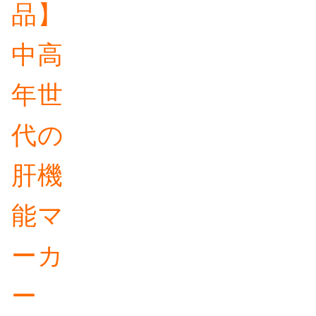
品】
中高
年世
代の
肝機
能マ
ーカ
ー