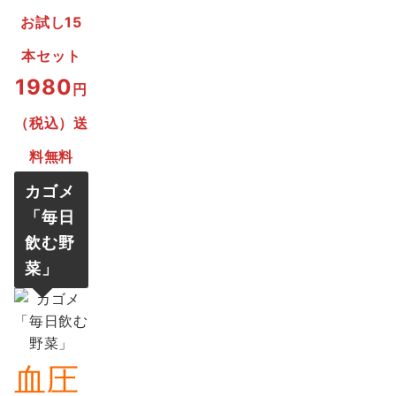
お試し15
本セット
1980
円
（税込）送
料無料
カゴメ
「
毎日
飲む野
菜
」
血圧