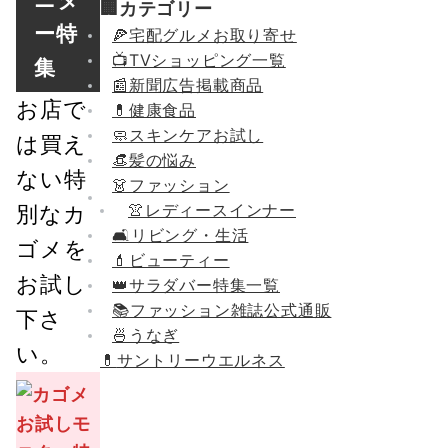
🏢カテゴリー
ー特
🍕宅配グルメお取り寄せ
📺TVショッピング一覧
集
📰新聞広告掲載商品
お店で
💊健康食品
🧼スキンケアお試し
は買え
👒髪の悩み
ない特
👗ファッション
👚レディースインナー
別なカ
🛋リビング・生活
ゴメを
💄ビューティー
お試し
👑サラダバー特集一覧
📚ファッション雑誌公式通販
下さ
🍜うなぎ
い。
💊
サントリーウエルネス