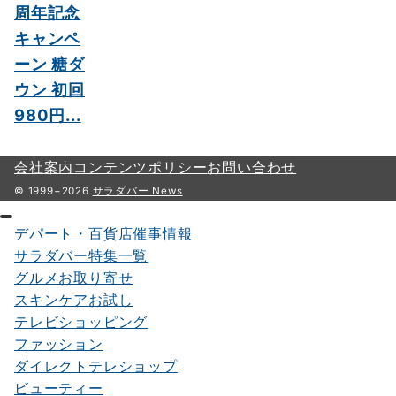
周年記念
キャンペ
ーン 糖ダ
ウン 初回
980円...
会社案内
コンテンツポリシー
お問い合わせ
© 1999−2026
サラダバー News
デパート・百貨店催事情報
サラダバー特集一覧
グルメお取り寄せ
スキンケアお試し
テレビショッピング
ファッション
ダイレクトテレショップ
ビューティー