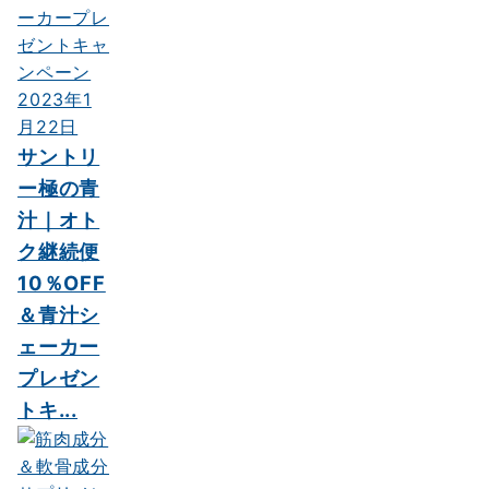
2023年1
月22日
サントリ
ー極の青
汁｜オト
ク継続便
10％OFF
＆青汁シ
ェーカー
プレゼン
トキ...