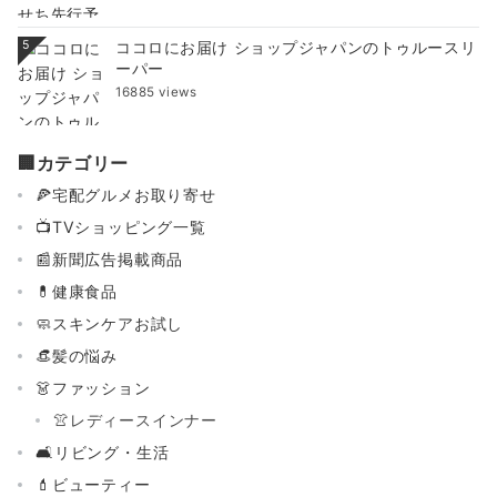
5
ココロにお届け ショップジャパンのトゥルースリ
ーパー
16885 views
🏢カテゴリー
🍕宅配グルメお取り寄せ
📺TVショッピング一覧
📰新聞広告掲載商品
💊健康食品
🧼スキンケアお試し
👒髪の悩み
👗ファッション
👚レディースインナー
🛋リビング・生活
💄ビューティー