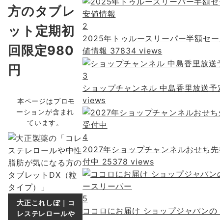
方のタブレ
2
ット定期初
2025年トゥルースリーパー半額セー
回限定980
値情報
37834 views
円
3
ショップチャンネル 中島香里放送
views
本ページはプロモ
ーションが含まれ
ています。
4
2027年ショップチャンネルおせち
付中
25378 views
5
大正これしぼ｜コ
ココロにお届け ショップジャパンの
レステレロールや