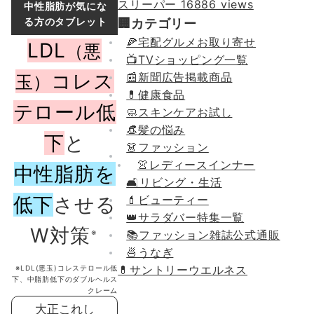
スリーパー
16886 views
中性脂肪が気にな
る方のタブレット
🏢カテゴリー
🍕宅配グルメお取り寄せ
LDL
（悪
📺TVショッピング一覧
コレス
📰新聞広告掲載商品
玉）
💊健康食品
テロール低
🧼スキンケアお試し
👒髪の悩み
下
と
👗ファッション
👚レディースインナー
中性脂肪を
🛋リビング・生活
低下
させる
💄ビューティー
👑サラダバー特集一覧
W対策
📚ファッション雑誌公式通販
🍜うなぎ
💊
サントリーウエルネス
※LDL(悪玉)コレステロール低
下、中脂肪低下のダブルヘルス
クレーム
大正これし