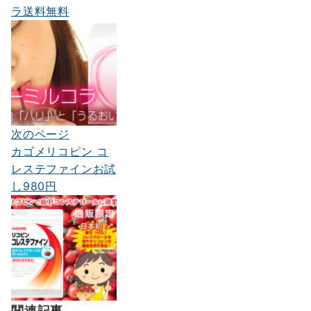
ナ
ラ送料無料
ビ
ゲ
ー
シ
ョ
次のページ
ン
カゴメリコピン コ
レステファインお試
し980円
関連記事