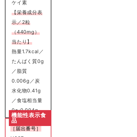
ケイ素
【栄養成分表
示／2粒
（440mg）
当たり】
熱量1.7kcal／
たんぱく質0g
／脂質
0.006g／炭
水化物0.41g
／食塩相当量
0〜0,004g
機能性表示食
品
［届出番号］