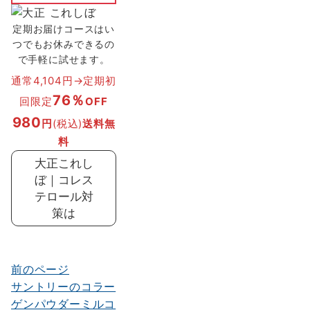
定期お届けコースはい
つでもお休みできるの
で手軽に試せます。
通常4,104円→定期初
76％
回限定
OFF
980
円
(税込)
送料無
料
大正これし
ぼ｜コレス
テロール対
策は
前のページ
投
サントリーのコラー
稿
ゲンパウダーミルコ