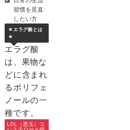
日常の生活
習慣を見直
したい方
★エラグ酸とは
★
エラグ酸
は、果物な
どに含まれ
るポリフェ
ノールの一
種です。
LDL（悪玉）コ
レステロール低