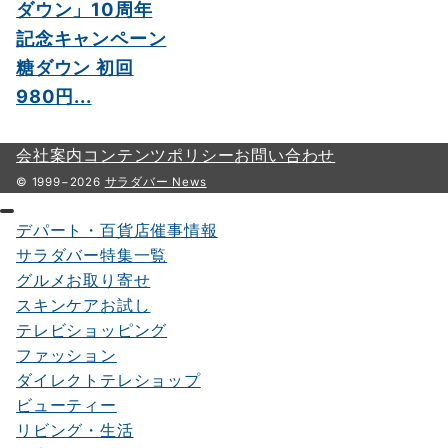
ダウン」10周年
記念キャンペーン
糖ダウン 初回
980円...
会社案内
コンテンツポリシー
お問い合わせ
© 1999−2026
サラダバー News
デパート・百貨店催事情報
サラダバー特集一覧
グルメお取り寄せ
スキンケアお試し
テレビショッピング
ファッション
ダイレクトテレショップ
ビューティー
リビング・生活