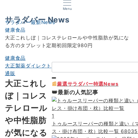
Menu
サラダバー News
サラダバー最新News
健康食品
大正これしぼ｜コレステレロールや中性脂肪が気にな
る方のタブレット定期初回限定980円
健康食品
検
大正製薬ダイレクト
索：
通販
大正これし
📰
厳選サラダバー特選News
👑最新の人気記事
ぼ｜コレス
テレロール
1
や中性脂肪
トゥルースリーパーの種類と違い（
が気になる
ス・掛け布団・枕）比較一覧
68035