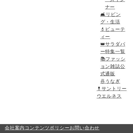
ナー
🛋リビン
グ・生活
💄ビューテ
ィー
👑サラダバ
ー特集一覧
📚ファッシ
ョン雑誌公
式通販
🍜うなぎ
💊
サントリー
ウエルネス
会社案内
コンテンツポリシー
お問い合わせ