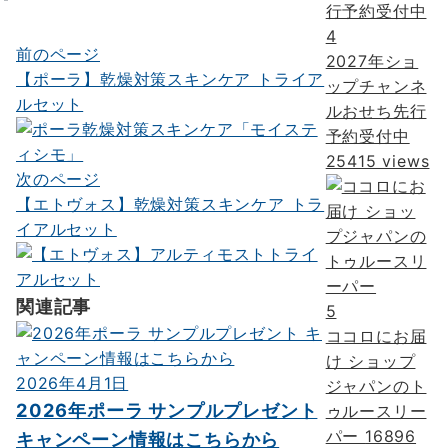
4
前のページ
投
2027年ショ
【ポーラ】乾燥対策スキンケア トライア
ップチャンネ
稿
ルセット
ルおせち先行
ナ
予約受付中
ビ
25415 views
次のページ
ゲ
【エトヴォス】乾燥対策スキンケア トラ
ー
イアルセット
シ
ョ
関連記事
5
ン
ココロにお届
け ショップ
2026年4月1日
ジャパンのト
2026年ポーラ サンプルプレゼント
ゥルースリー
パー
16896
キャンペーン情報はこちらから