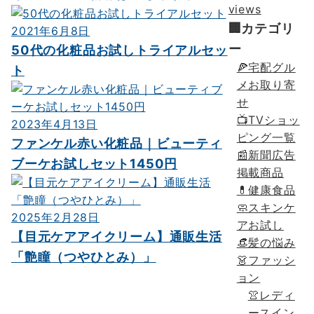
views
🏢カテゴリ
2021年6月8日
ー
50代の化粧品お試しトライアルセッ
🍕宅配グル
ト
メお取り寄
せ
📺TVショッ
2023年4月13日
ピング一覧
ファンケル赤い化粧品｜ビューティ
📰新聞広告
ブーケお試しセット1450円
掲載商品
💊健康食品
🧼スキンケ
2025年2月28日
アお試し
【目元ケアアイクリーム】通販生活
👒髪の悩み
「艶瞳（つやひとみ）」
👗ファッシ
ョン
👚レディ
ースイン