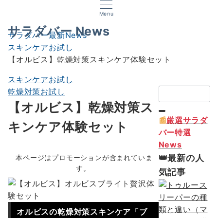
Menu
サラダバー News
サラダバー最新News
スキンケアお試し
【オルビス】乾燥対策スキンケア体験セット
スキンケアお試し
検
乾燥対策お試し
索：
【オルビス】乾燥対策ス
📰
厳選サラダ
キンケア体験セット
バー特選
News
👑最新の人
本ページはプロモーションが含まれていま
す。
気記事
オルビスの乾燥対策スキンケア「ブ