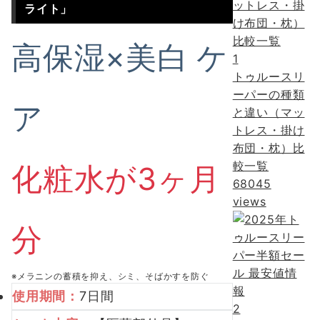
ライト」
高保湿×美白
ケ
1
トゥルースリ
ーパーの種類
ア
と違い（マッ
トレス・掛け
布団・枕）比
較一覧
化粧水が3ヶ月
68045
views
分
※メラニンの蓄積を抑え、シミ、そばかすを防ぐ
使用期間：
7日間
2