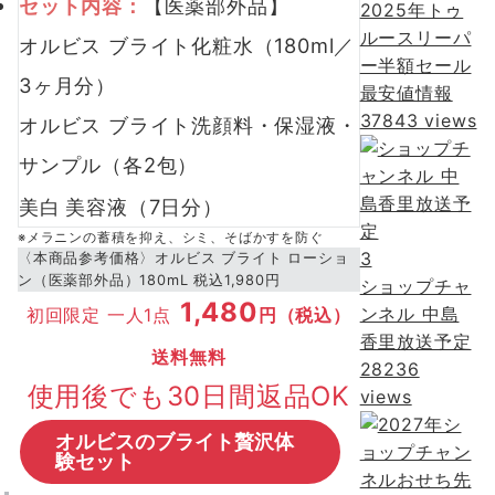
セット内容：
【医薬部外品】
2025年トゥ
ルースリーパ
オルビス ブライト化粧水（180ml／
ー半額セール
3ヶ月分）
最安値情報
37843 views
オルビス ブライト洗顔料・保湿液・
サンプル（各2包）
美白
美容液（7日分）
※メラニンの蓄積を抑え、シミ、そばかすを防ぐ
3
〈本商品参考価格〉オルビス ブライト ローショ
ン（医薬部外品）180mL 税込1,980円
ショップチャ
1,480
ンネル 中島
初回限定 一人1点
円（税込）
香里放送予定
送料無料
28236
使用後でも30日間返品OK
views
オルビスのブライト贅沢体
験セット