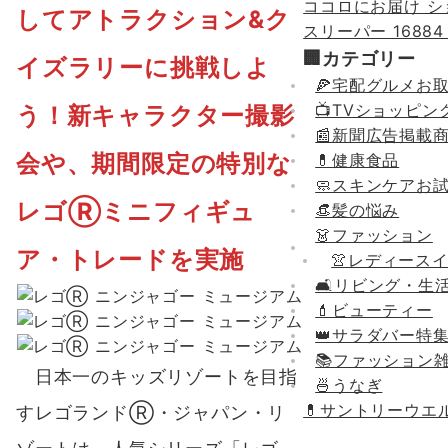
ココロにお届け 
してアトラクション&ク
スリーパー
16884
🏢カテゴリー
イズラリーに挑戦しよ
🍕宅配グルメお
📺TVショッピン
う！新キャラクター撮影
📰新聞広告掲載
会や、期間限定の特別な
💊健康食品
🧼スキンケアお
レゴⓇミニフィギュ
👒髪の悩み
👗ファッション
ア・トレードを実施
👚レディース
🛋リビング・生
💄ビューティー
👑サラダバー特
📚ファッション
日本一のキッズリゾートを目指
🍜うなぎ
💊
サントリーウエ
すレゴランドⓇ・ジャパン・リ