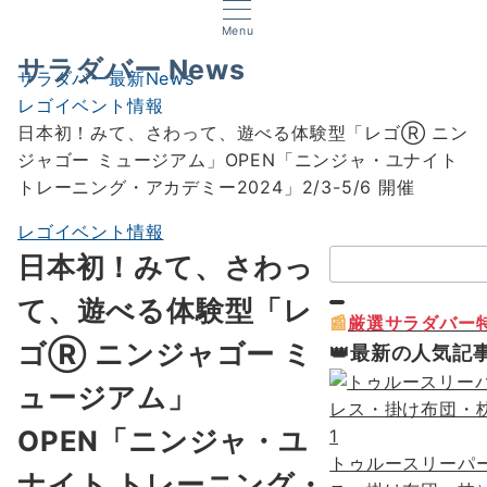
Menu
サラダバー News
サラダバー最新News
レゴイベント情報
日本初！みて、さわって、遊べる体験型「レゴⓇ ニン
ジャゴー ミュージアム」OPEN「ニンジャ・ユナイト
トレーニング・アカデミー2024」2/3-5/6 開催
レゴイベント情報
検
日本初！みて、さわっ
索：
て、遊べる体験型「レ
📰
厳選サラダバー特
ゴⓇ ニンジャゴー ミ
👑最新の人気記
ュージアム」
OPEN「ニンジャ・ユ
1
トゥルースリーパ
ナイト トレーニング・