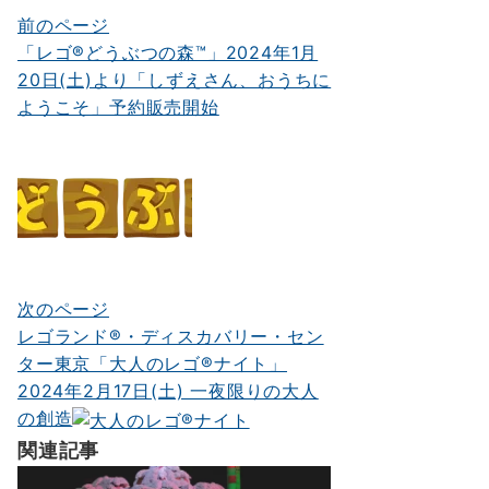
前のページ
投
「レゴ®どうぶつの森™」2024年1月
稿
20日(土)より「しずえさん、おうちに
ナ
ようこそ」予約販売開始
ビ
ゲ
ー
シ
ョ
次のページ
ン
レゴランド®・ディスカバリー・セン
ター東京「大人のレゴ®ナイト」
2024年2月17日(土) 一夜限りの大人
の創造
関連記事