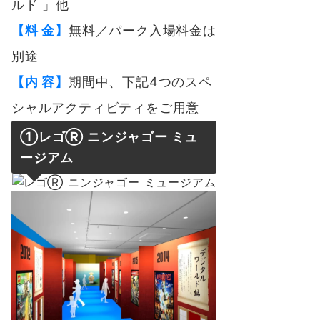
ルド 」他
【料 金】
無料／パーク入場料金は
別途
【内 容】
期間中、下記4つのスペ
シャルアクティビティをご用意
①レゴⓇ ニンジャゴー ミュ
ージアム