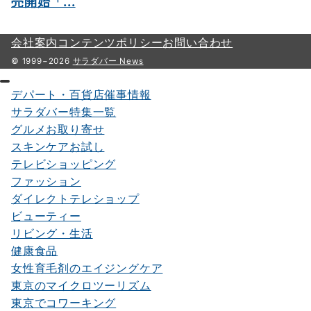
売開始「...
会社案内
コンテンツポリシー
お問い合わせ
© 1999−2026
サラダバー News
デパート・百貨店催事情報
サラダバー特集一覧
グルメお取り寄せ
スキンケアお試し
テレビショッピング
ファッション
ダイレクトテレショップ
ビューティー
リビング・生活
健康食品
女性育毛剤のエイジングケア
東京のマイクロツーリズム
東京でコワーキング