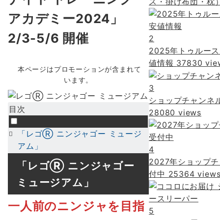
ス・掛け布団・枕
アカデミー2024」
2/3-5/6 開催
2
2025年トゥルー
値情報
37830 vie
本ページはプロモーションが含まれて
います。
3
ショップチャンネ
目次
28080 views
「レゴⓇ ニンジャゴー ミュージ
アム」
4
2027年ショップ
「レゴⓇ ニンジャゴー
付中
25364 view
ミュージアム」
一人前のニンジャを目指
5