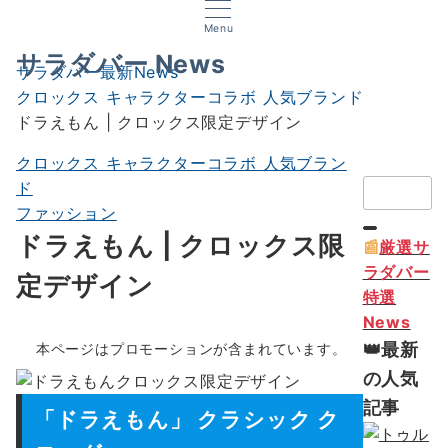
Menu
サラダバー News
サラダバー最新News
クロックス キャラクターコラボ 人気ブランド
ドラえもん | クロックス限定デザイン
クロックス キャラクターコラボ 人気ブラン
検
ド
索：
ファッション
ドラえもん | クロックス限
📰
厳選サ
ラダバー
定デザイン
特選
News
👑最新
本ページはプロモーションが含まれています。
の人気
記事
「ドラえもん」 クラシック ク