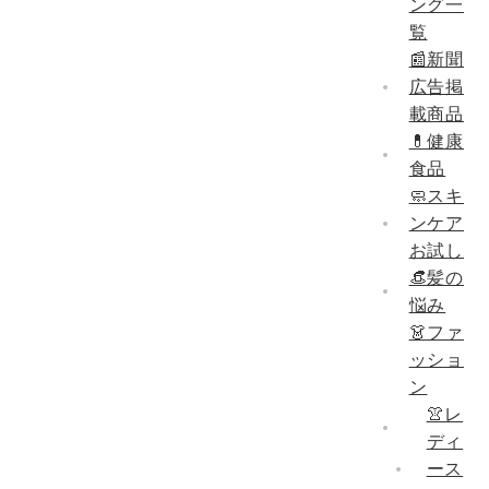
ング一
覧
📰新聞
広告掲
載商品
💊健康
食品
🧼スキ
ンケア
お試し
👒髪の
悩み
👗ファ
ッショ
ン
👚レ
ディ
ース