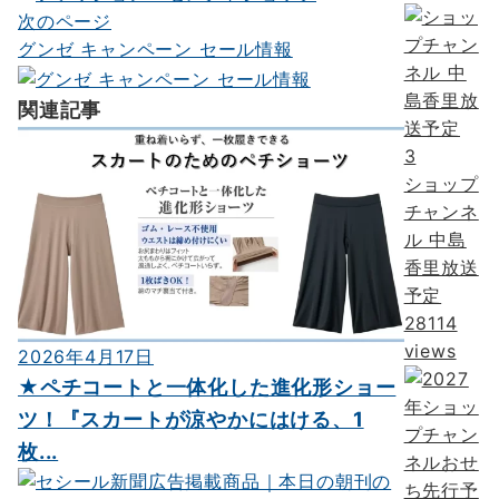
ナ
次のページ
グンゼ キャンペーン セール情報
ビ
ゲ
関連記事
ー
3
シ
ショップ
ョ
チャンネ
ル 中島
ン
香里放送
予定
28114
views
2026年4月17日
★ペチコートと一体化した進化形ショー
ツ！『スカートが涼やかにはける、1
枚...