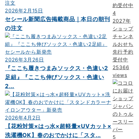
2026年2月15日
4
セシール新聞広告掲載商品｜本日の朝刊
2027年
の注文
ショップ
チャンネ
ルおせち
先行予約
2026年3月26日
受付中
25366
『ここち履きつまみソックス・色違い2
views
足組』『ここち伸びソックス・色違い
2...
2026年4月2日
【花粉対策×はっ水×超軽量×UVカット×
洗濯機OK】春のおでかけに「スタ...
5