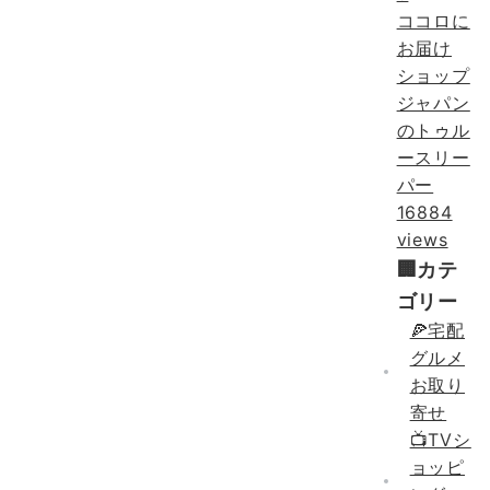
ココロに
お届け
ショップ
ジャパン
のトゥル
ースリー
パー
16884
views
🏢カテ
ゴリー
🍕宅配
グルメ
お取り
寄せ
📺TVシ
ョッピ