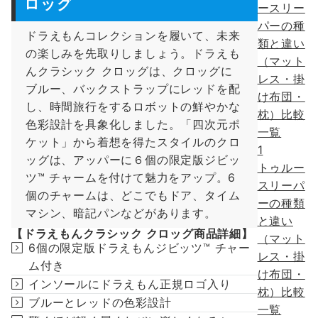
ロッグ
ドラえもんコレクションを履いて、未来
の楽しみを先取りしましょう。ドラえも
んクラシック クロッグは、クロッグに
ブルー、バックストラップにレッドを配
し、時間旅行をするロボットの鮮やかな
色彩設計を具象化しました。「四次元ポ
ケット」から着想を得たスタイルのクロ
1
ッグは、アッパーに６個の限定版ジビッ
トゥルー
ツ™ チャームを付けて魅力をアップ。6
スリーパ
個のチャームは、どこでもドア、タイム
ーの種類
マシン、暗記パンなどがあります。
と違い
【ドラえもんクラシック クロッグ商品詳細】
（マット
6個の限定版ドラえもんジビッツ™ チャー
レス・掛
ム付き
け布団・
インソールにドラえもん正規ロゴ入り
枕）比較
ブルーとレッドの色彩設計
一覧