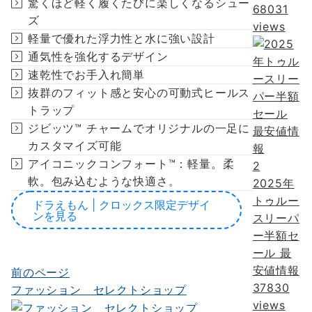
驚くほど軽く履くたびに楽しくなるシュー
68031
ズ
views
軽量で優れた浮力性と水に強い設計
通気性を強化するデザイン
速乾性でお手入れ簡単
抜群のフィット感と安心の可動式ヒールス
トラップ
ジビッツ™ チャームでオリジナルの一足に
カスタマイズ可能
アイコニックコンフォート™：軽量。柔
2
軟。包み込むような快適さ。
2025年
トゥルー
ドラえもん | クロックス限定デザイ
ンを見る
スリーパ
ー半額セ
ール 最
安値情報
前のページ
投
37830
ファッション セレクトショップ
稿
views