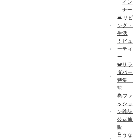
イン
ナー
🛋リビ
ング・
生活
💄ビュ
ーティ
ー
👑サラ
ダバー
特集一
覧
📚ファ
ッショ
ン雑誌
公式通
販
🍜うな