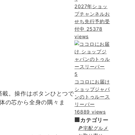
2027年ショッ
プチャンネルお
せち先行予約受
付中
25378
views
5
ココロにお届け
ショップジャパ
搭載。操作はボタンひとつで
ンのトゥルース
体の芯から全身の隅々ま
リーパー
16889 views
🏢カテゴリー
🍕宅配グルメ