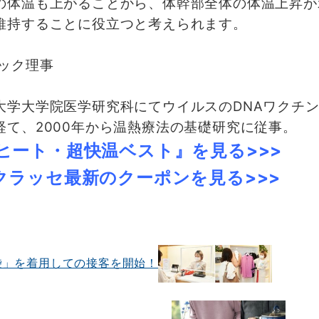
体温も上がることから、体幹部全体の体温上昇が
維持することに役立つと考えられます。
ック理事
大学大学院医学研究科にてウイルスのDNAワクチ
て、2000年から温熱療法の基礎研究に従事。
oヒート・超快温ベスト』を見る>>>
クラッセ最新のクーポンを見る>>>
袋」を着用しての接客を開始！