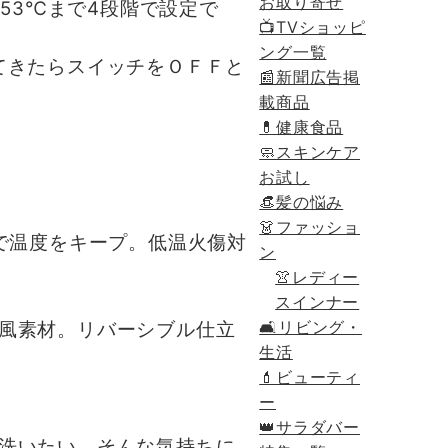
お取り寄せ
53℃まで4段階で設定で
📺TVショッピ
ング一覧
てきたらスイッチをＯＦＦと
📰新聞広告掲
載商品
💊健康食品
🧼スキンケア
お試し
👒髪の悩み
👗ファッショ
で温度をキープ。低温火傷対
ン
👚レディー
スインナー
🛋リビング・
風素材。リバーシブル仕立
生活
💄ビューティ
ー
👑サラダバー
洗いたい。そんな気持ちに