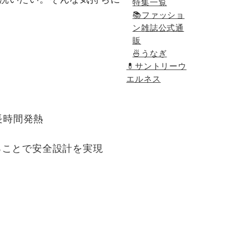
特集一覧
📚ファッショ
ン雑誌公式通
販
🍜うなぎ
💊
サントリーウ
エルネス
長時間発熱
ることで安全設計を実現