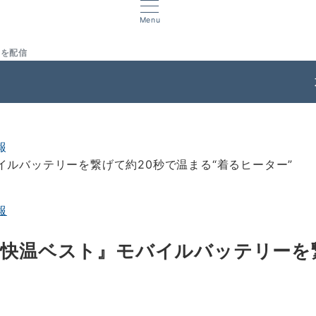
Menu
スを配信
ス
報
イルバッテリーを繋げて約20秒で温まる“着るヒーター”
報
超快温ベスト』モバイルバッテリーを