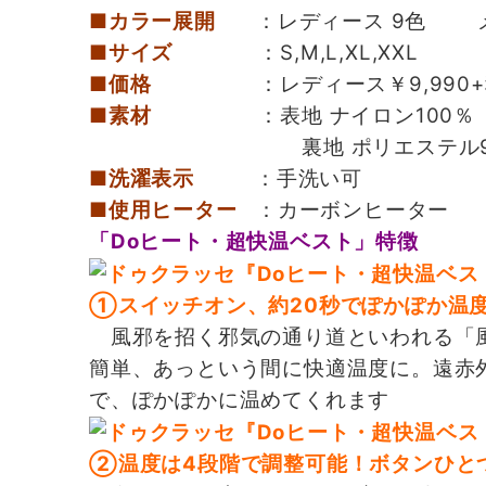
■カラー展開
：レディース 9色 メ
■サイズ
：S,M,L,XL,XXL
■価格
：レディース￥9,990+税～/
■素材
：表地 ナイロン100％
裏地 ポリエステル93％、
■洗濯表示
：手洗い可
■使用ヒーター
：カーボンヒーター
「Doヒート・超快温ベスト」特徴
①スイッチオン、約20秒でぽかぽか温
風邪を招く邪気の通り道といわれる「風
簡単、あっという間に快適温度に。遠赤
で、ぽかぽかに温めてくれます
②温度は4段階で調整可能！ボタンひと