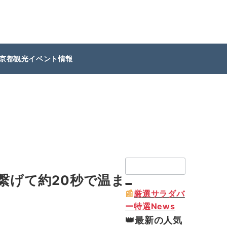
京都観光イベント情報
検
索：
繋げて約20秒で温ま
📰
厳選サラダバ
ー特選News
👑最新の人気