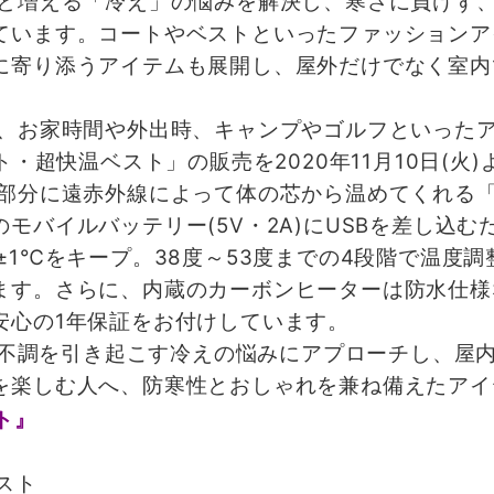
と増える「冷え」の悩みを解決し、寒さに負けず
ています。コートやベストといったファッションア
に寄り添うアイテムも展開し、屋外だけでなく室内
、お家時間や外出時、キャンプやゴルフといった
ト・超快温ベスト」の販売を2020年11月10日(火
部分に遠赤外線によって体の芯から温めてくれる
モバイルバッテリー(5V・2A)にUSBを差し込
±1℃をキープ。38度～53度までの4段階で温度
ます。さらに、内蔵のカーボンヒーターは防水仕様
安心の1年保証をお付けしています。
な不調を引き起こす冷えの悩みにアプローチし、屋
を楽しむ人へ、防寒性とおしゃれを兼ね備えたアイ
スト