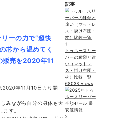
記事
。
テリーの力で“超快
1
体の芯から温めてく
トゥルースリー
パーの種類と違
売を2020年11
い（マットレ
ス・掛け布団・
枕）比較一覧
68038 views
020年11月10日より開
楽しみながら自分の身体も大
します。
2