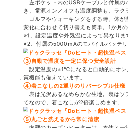
左ポケット内のUSBケーブルと付属のバ
き、電源オン／オフも温度調整も、ラクラ
ゴルフやウォーキングをする時、体が温
変化に合わせて切り替えも簡単。1か月の
※1、設定温度や外気温によって異なりま
※2、付属の5000ｍAのモバイルバッテ
③自動で温度を一定に保つ安全設計
設定温度の±1℃になると自動的にオン
策機能も備えています。
④着こなしの2通りのリバーシブル仕様
表は光沢あるなめらかな生地。裏はソフ
てなので、着こなしが2倍楽しめます。
⑤丸ごと洗えるから常に清潔
内蔵のカーボンヒーターは、本体と一緒