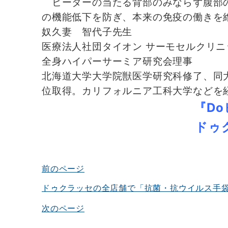
ヒーターの当たる背部のみならず腹部の
の機能低下を防ぎ、本来の免疫の働きを
奴久妻 智代子先生
医療法人社団タイオン サーモセルクリニ
全身ハイパーサーミア研究会理事
北海道大学大学院獣医学研究科修了、同
位取得。カリフォルニア工科大学などを経
『D
ドゥ
前のページ
投
稿
ドゥクラッセの全店舗で「抗菌・抗ウイルス手
ナ
次のページ
ビ