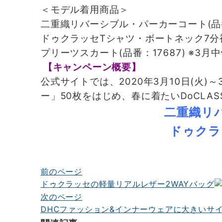
＜モデル着用商品＞
二重織リバーシブル・パーカーコート(品番：
ドゥクラッセTシャツ・ボートネック7分袖/
プリーツスカート(品番：17687) ※3月
【キャンペーン概要】
公式サイトでは、2020年3月10日(火)～
ー」50枚をはじめ、春に着たいDoCLA
二重織リ
ドゥクラ
前のページ
投
ドゥクラッセの軽量リアルレザー2WAYバッグ
稿
次のページ
ナ
DHCファッション&インナーウェアに大きいサ