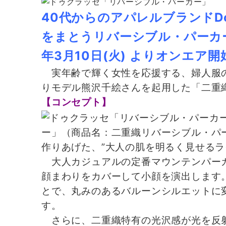
40代からのアパレルブランドDo
をまとうリバーシブル・パーカ
年3月10日(火) よりオンエア開
実年齢で輝く女性を応援する、婦人服の製造
りモデル熊沢千絵さんを起用した「二重織
【コンセプト】
ー」（商品名：二重織リバーシブル・パ
作りあげた、”大人の肌を明るく見せるラ
大人カジュアルの定番マウンテンパーカ
顔まわりをカバーして小顔を演出します
とで、丸みのあるバルーンシルエットに
す。
さらに、二重織特有の光沢感が光を反射