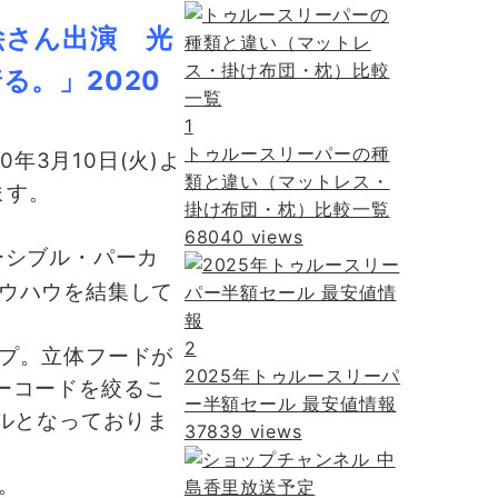
絵さん出演 光
。」2020
1
トゥルースリーパーの種
年3月10日(火)よ
類と違い（マットレス・
ます。
掛け布団・枕）比較一覧
68040 views
ーシブル・パーカ
ウハウを結集して
2
プ。立体フードが
2025年トゥルースリーパ
ーコードを絞るこ
ー半額セール 最安値情報
ルとなっておりま
37839 views
。