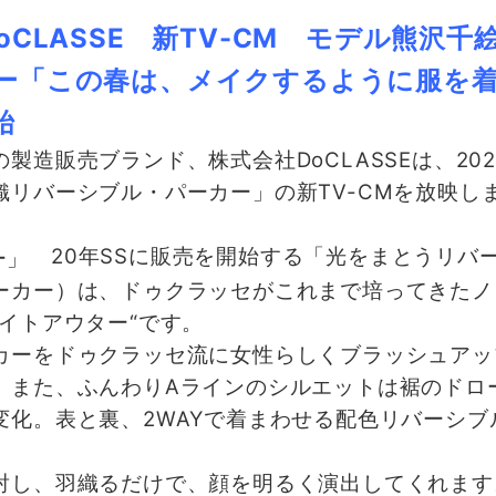
CLASSE 新TV-CM モデル熊沢千
ー「この春は、メイクするように服を着る
始
販売ブランド、株式会社DoCLASSEは、2020
リバーシブル・パーカー」の新TV-CMを放映し
20年SSに販売を開始する「光をまとうリバ
ーカー）は、ドゥクラッセがこれまで培ってきたノ
イトアウター“です。
ーをドゥクラッセ流に女性らしくブラッシュアッ
。また、ふんわりAラインのシルエットは裾のドロ
変化。表と裏、2WAYで着まわせる配色リバーシブ
し、羽織るだけで、顔を明るく演出してくれます