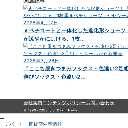
ビ
関連記事
ゲ
ー
2026年4月17日
シ
★ペチコートと一体化した進化形ショーツ
が涼やかにはける、1枚...
ョ
ン
2026年3月26日
『ここち履きつまみソックス・色違い2足
伸びソックス・色違い2...
会社案内
コンテンツポリシー
お問い合わせ
© 1999−2026
サラダバー News
デパート・百貨店催事情報