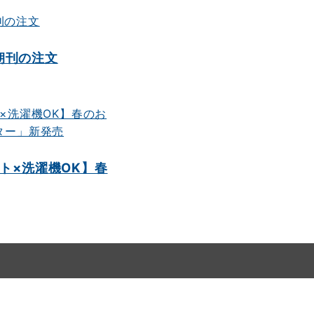
朝刊の注文
ト×洗濯機OK】春