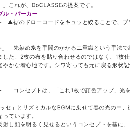
。」
これが、DoCLASSEの提案です。
▲裾のドローコードをキュッと絞ることで、ブ
先染め糸を手間のかかる二重織という手法で
ました。2枚の布を貼り合わせるのではなく、1枚
軽やかな着心地です。シワ寄っても元に戻る形状記
。
コンセプトは、「これ1枚で顔色アップ、光
ラッセ」とリズミカルなBGMに乗せて春の光の中、
なっています。
射し顔を明るく見せるというコンセプトを基に、