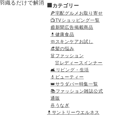
羽織るだけで解消
🏢カテゴリー
🍕宅配グルメお取り寄せ
📺TVショッピング一覧
📰新聞広告掲載商品
💊健康食品
🧼スキンケアお試し
👒髪の悩み
👗ファッション
👚レディースインナー
🛋リビング・生活
💄ビューティー
👑サラダバー特集一覧
📚ファッション雑誌公式
通販
🍜うなぎ
💊
サントリーウエルネス