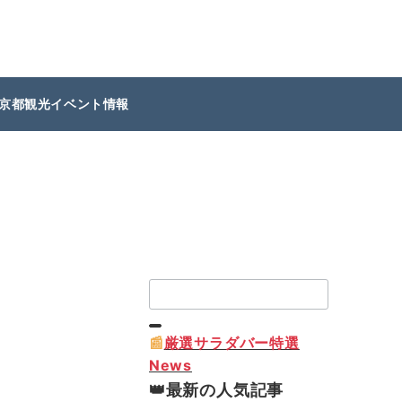
京都観光イベント情報
検
索：
📰
厳選サラダバー特選
News
👑最新の人気記事