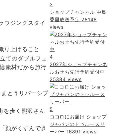
3
ショップチャンネル 中島
香里放送予定
28148
ラウジングスタイ
views
織り上げること
4
仕立てのダブルフェ
2027年ショップチャンネ
憶素材だから旅行
ルおせち先行予約受付中
25384 views
をまとうリバーシブ
5
街を歩く熊沢さん
ココロにお届け ショップ
ジャパンのトゥルースリ
「顔がくすんでき
ーパー
16891 views