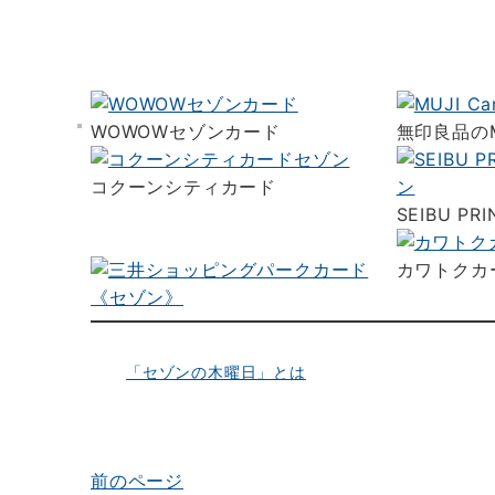
WOWOWセゾンカード
無印良品の
コクーンシティカード
SEIBU PR
カワトクカ
「セゾンの木曜日」とは
前のページ
投