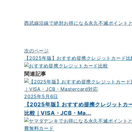
稿
ナ
西武線沿線で絶対お得になる永久不滅ポイント
ビ
ゲ
ー
次のページ
シ
【2025年版】おすすめ提携クレジットカード比較｜V
ョ
関連記事
ン
2025年5月6日
【2025年版】おすすめ提携クレジットカ
比較｜VISA・JCB・Ma...