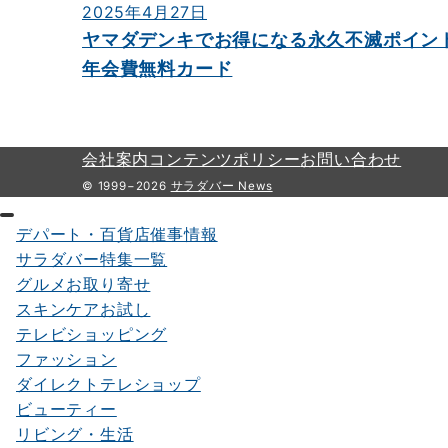
2025年4月27日
ヤマダデンキでお得になる永久不滅ポイン
年会費無料カード
会社案内
コンテンツポリシー
お問い合わせ
© 1999−2026
サラダバー News
デパート・百貨店催事情報
サラダバー特集一覧
グルメお取り寄せ
スキンケアお試し
テレビショッピング
ファッション
ダイレクトテレショップ
ビューティー
リビング・生活