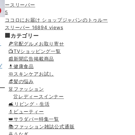
5
ココロにお届け ショップジャパンのトゥルー
スリーパー
16894 views
🏢カテゴリー
🍕宅配グルメお取り寄せ
📺TVショッピング一覧
📰新聞広告掲載商品
💊健康食品
🧼スキンケアお試し
👒髪の悩み
👗ファッション
👚レディースインナー
🛋リビング・生活
💄ビューティー
👑サラダバー特集一覧
📚ファッション雑誌公式通販
🍜うなぎ