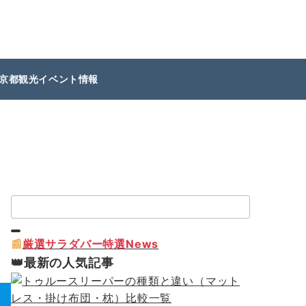
京都観光イベント情報
検
索：
📰
厳選サラダバー特選News
👑最新の人気記事