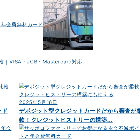
と年会費無料カード
ISA・JCB・Mastercard対応
2025年5月16日
ード
デポジット型クレジットカードだから審査が
軟！クレジットヒストリーの構築...