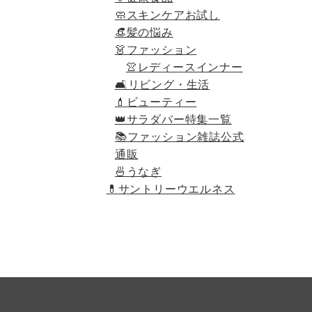
🧼スキンケアお試し
👒髪の悩み
👗ファッション
👚レディースインナー
🛋リビング・生活
💄ビューティー
👑サラダバー特集一覧
📚ファッション雑誌公式
通販
🍜うなぎ
💊
サントリーウエルネス