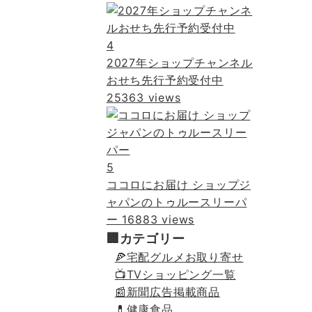
4
2027年ショップチャンネル
おせち先行予約受付中
25363 views
5
ココロにお届け ショップジ
ャパンのトゥルースリーパ
ー
16883 views
🏢カテゴリー
🍕宅配グルメお取り寄せ
📺TVショッピング一覧
📰新聞広告掲載商品
💊健康食品