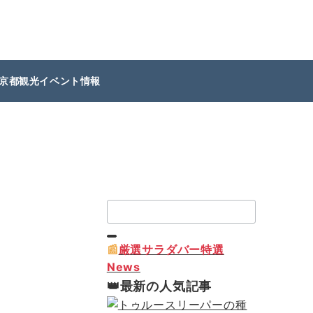
京都観光イベント情報
検
索：
📰
厳選サラダバー特選
News
👑最新の人気記事