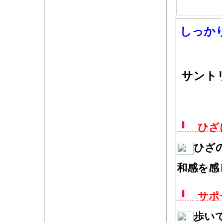
しっか
サント
ひざ
ひざ
和感を感
サポ
歩い