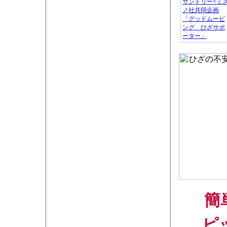
サントリー×ミ
ノ社共同企画
「グッドムービ
ング ひざサポ
ーター」
簡
ピ