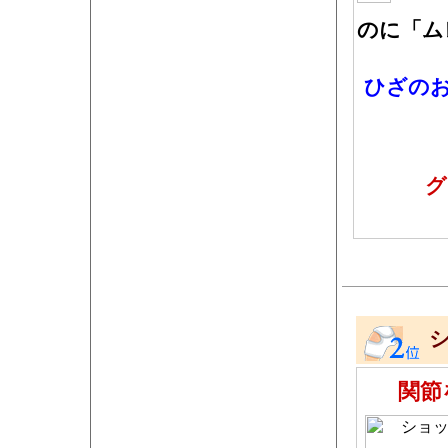
のに「ム
ひざの
グ
関節