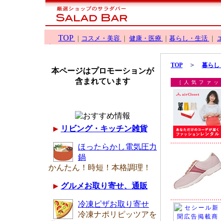
＞
TOP
暮らし
［人気ファッ