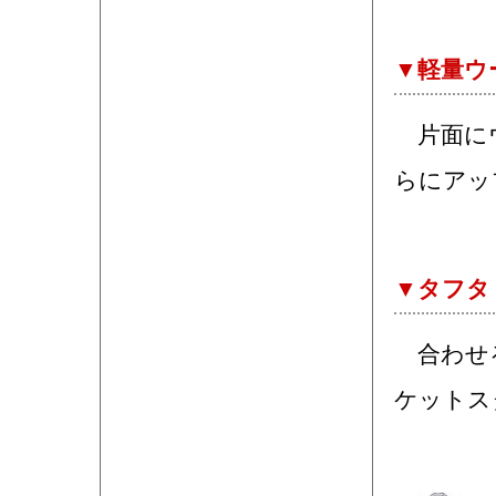
▼軽量ウ
片面にウ
らにアッ
▼タフタ
合わせる
ケットス