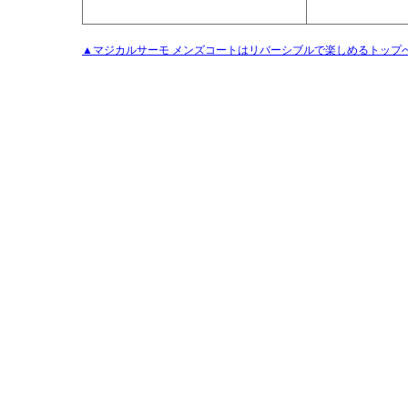
▲マジカルサーモ メンズコートはリバーシブルで楽しめるトップ