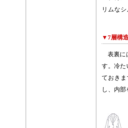
リムなシ
▼7層構
表裏には
す。冷た
ておきま
し、内部