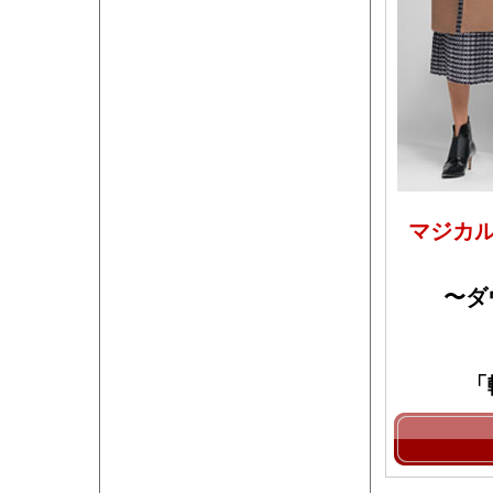
マジカ
〜ダ
「