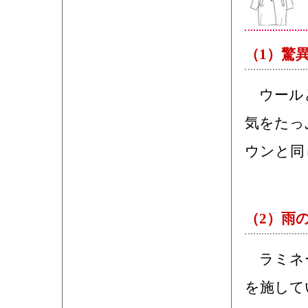
（1）驚
ウールと
気をたっ
ウンと同
（2）雨
ラミネー
を施して