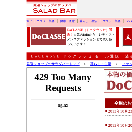
DoCLASSE（ドゥクラッセ）通
販！
人気のfitfitから、レディス・
メンズファッションまで取り揃
っています！
DoCLASSE ドゥクラッセ セール通販！
厳選ショップのサラダバートップ
＞
暮らし・生活
＞
ファ
今週の
■
2013年10月2
■
2013年10月2